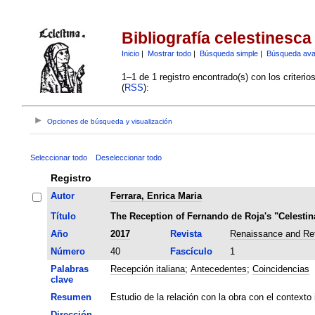
Bibliografía celestinesca
Inicio
|
Mostrar todo
|
Búsqueda simple
|
Búsqueda av
1–1 de 1 registro encontrado(s) con los criteri
(
RSS
):
Opciones de búsqueda y visualización
Seleccionar todo
Deseleccionar todo
Registro
Autor
Ferrara, Enrica Maria
Título
The Reception of Fernando de Roja's "Celestina
Año
2017
Revista
Renaissance and Ref
Número
40
Fascículo
1
Palabras
Recepción italiana
;
Antecedentes
;
Coincidencias
clave
Resumen
Estudio de la relación con la obra con el contexto
Dirección