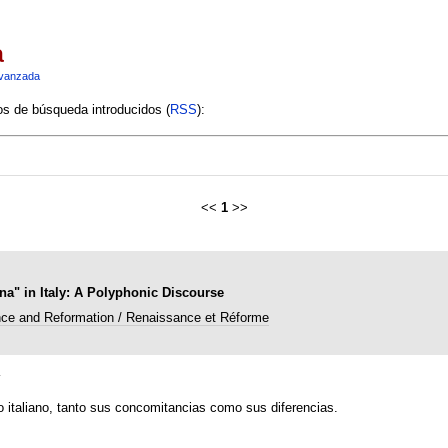
a
vanzada
ios de búsqueda introducidos (
RSS
):
<<
1
>>
na" in Italy: A Polyphonic Discourse
ce and Reformation / Renaissance et Réforme
s
to italiano, tanto sus concomitancias como sus diferencias.