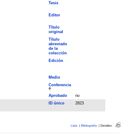
Tesis
Editor
Título
original
Título
abreviado
de la
colección
Edición
Medio
Conferencia
Aprobado
no
ID único
2823
Lista
|
Bibliografía
|
Detalles