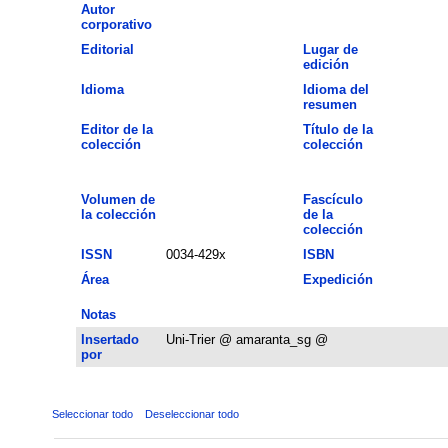
Autor
corporativo
Editorial
Lugar de
edición
Idioma
Idioma del
resumen
Editor de la
Título de la
colección
colección
Volumen de
Fascículo
la colección
de la
colección
ISSN
0034-429x
ISBN
Área
Expedición
Notas
Insertado
Uni-Trier @ amaranta_sg @
por
Seleccionar todo
Deseleccionar todo