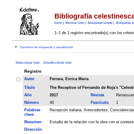
Bibliografía celestinesc
Inicio
|
Mostrar todo
|
Búsqueda simple
|
Búsqueda a
1–1 de 1 registro encontrado(s) con los criter
Opciones de búsqueda y visualización
Seleccionar todo
Deseleccionar todo
Registro
Autor
Ferrara, Enrica Maria
Título
The Reception of Fernando de Roja's "Celesti
Año
2017
Revista
Renaissan
Número
40
Fascículo
1
Palabras
Recepción italiana
;
Antecedentes
;
Coincidencia
clave
Resumen
Estudio de la relación con la obra con el contex
Dirección