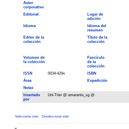
Autor
corporativo
Editorial
Lugar de
edición
Idioma
Idioma del
resumen
Editor de la
Título de la
colección
colección
Volumen de
Fascículo
la colección
de la
colección
ISSN
0034-429x
ISBN
Área
Expedición
Notas
Insertado
Uni-Trier @ amaranta_sg @
por
Seleccionar todo
Deseleccionar todo