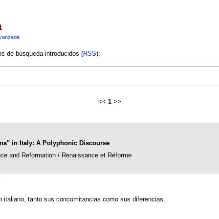
a
vanzada
ios de búsqueda introducidos (
RSS
):
<<
1
>>
na" in Italy: A Polyphonic Discourse
ce and Reformation / Renaissance et Réforme
s
to italiano, tanto sus concomitancias como sus diferencias.