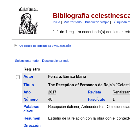
Bibliografía celestinesc
Inicio
|
Mostrar todo
|
Búsqueda simple
|
Búsqueda a
1–1 de 1 registro encontrado(s) con los criter
Opciones de búsqueda y visualización
Seleccionar todo
Deseleccionar todo
Registro
Autor
Ferrara, Enrica Maria
Título
The Reception of Fernando de Roja's "Celesti
Año
2017
Revista
Renaissan
Número
40
Fascículo
1
Palabras
Recepción italiana
;
Antecedentes
;
Coincidencia
clave
Resumen
Estudio de la relación con la obra con el contex
Dirección