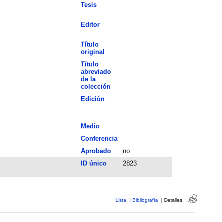
Tesis
Editor
Título
original
Título
abreviado
de la
colección
Edición
Medio
Conferencia
Aprobado
no
ID único
2823
Lista
|
Bibliografía
|
Detalles