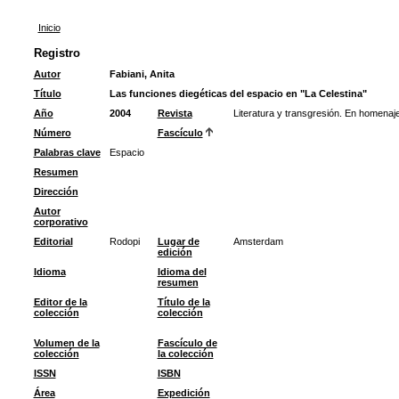
Inicio
Registro
Autor
Fabiani, Anita
Título
Las funciones diegéticas del espacio en "La Celestina"
Año
2004
Revista
Literatura y transgresión. En homenaje
Número
Fascículo
Palabras clave
Espacio
Resumen
Dirección
Autor
corporativo
Editorial
Rodopi
Lugar de
Amsterdam
edición
Idioma
Idioma del
resumen
Editor de la
Título de la
colección
colección
Volumen de la
Fascículo de
colección
la colección
ISSN
ISBN
Área
Expedición