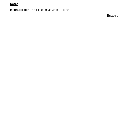
Notas
Insertado por
Uni-Trier @ amaranta_sg @
Enlace p