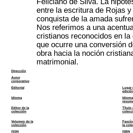
Feliciano de Silva. La hipót
entre la escritura de Rojas y
conquista de la amada sufre
Nos referimos a una acentua
cristianos reconocidos en l
que ocurre una conversión d
obra hacia la noción cristia
matrimonial.
Dirección
Autor
corporativo
Editorial
Lugar 
edició
Idioma
Idioma
resum
Editor de la
Título 
colección
colecc
Volumen de la
Fascíc
colección
la col
ISSN
ISBN