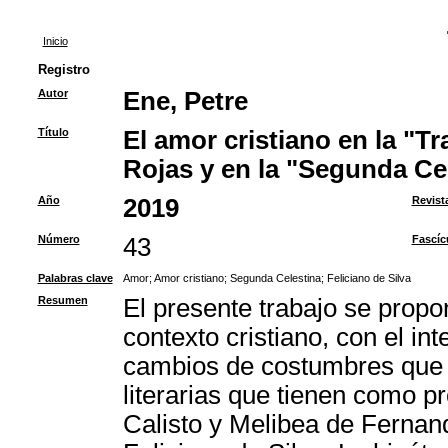
Inicio
Registro
Autor
Ene, Petre
Título
El amor cristiano en la "
Rojas y en la "Segunda Cel
Año
2019
Revist
Número
43
Fascíc
Palabras clave
Amor
;
Amor cristiano
;
Segunda Celestina
;
Feliciano de Silva
Resumen
El presente trabajo se propo
contexto cristiano, con el in
cambios de costumbres que 
literarias que tienen como p
Calisto y Melibea de Fernan