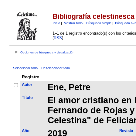
Bibliografía celestinesca
Inicio
|
Mostrar todo
|
Búsqueda simple
|
Búsqueda av
1–1 de 1 registro encontrado(s) con los criteri
(
RSS
):
Opciones de búsqueda y visualización
Seleccionar todo
Deseleccionar todo
Registro
Autor
Ene, Petre
Título
El amor cristiano en
Fernando de Rojas y
Celestina" de Felicia
Año
2019
Revista