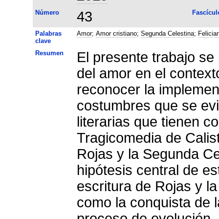
Número
43
Fascícul
Palabras
Amor
;
Amor cristiano
;
Segunda Celestina
;
Felicia
clave
Resumen
El presente trabajo se
del amor en el contexto
reconocer la implemen
costumbres que se ev
literarias que tienen c
Tragicomedia de Calis
Rojas y la Segunda Cel
hipótesis central de e
escritura de Rojas y la
como la conquista de 
proceso de evolución.