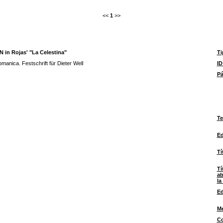
<<
1
>>
 in Rojas' "La Celestina"
Ti
omanica. Festschrift für Dieter Well
I
Pá
Te
Ed
Tí
Tí
ab
la
Ed
M
Co