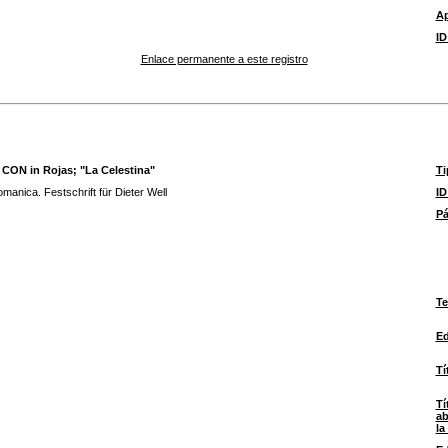
A
ID
Enlace permanente a este registro
 CON in Rojas; "La Celestina"
Ti
omanica. Festschrift für Dieter Well
I
Pá
Te
Ed
Tí
Tí
ab
la