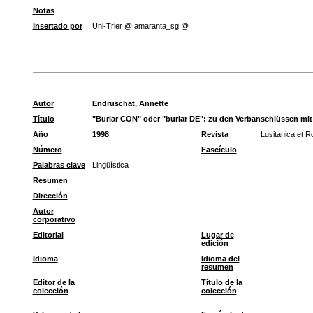
Notas
Insertado por
Uni-Trier @ amaranta_sg @
Autor
Endruschat, Annette
Título
"Burlar CON" oder "burlar DE": zu den Verbanschlüssen mit
Año
1998
Revista
Lusitanica et R
Número
Fascículo
Palabras clave
Lingüística
Resumen
Dirección
Autor
corporativo
Editorial
Lugar de
edición
Idioma
Idioma del
resumen
Editor de la
Título de la
colección
colección