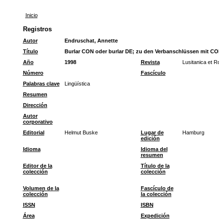
Inicio
Registros
Autor
Endruschat, Annette
Título
Burlar CON oder burlar DE; zu den Verbanschlüssen mit CON
Año
1998
Revista
Lusitanica et R
Número
Fascículo
Palabras clave
Lingüística
Resumen
Dirección
Autor
corporativo
Editorial
Helmut Buske
Lugar de
Hamburg
edición
Idioma
Idioma del
resumen
Editor de la
Título de la
colección
colección
Volumen de la
Fascículo de
colección
la colección
ISSN
ISBN
Área
Expedición