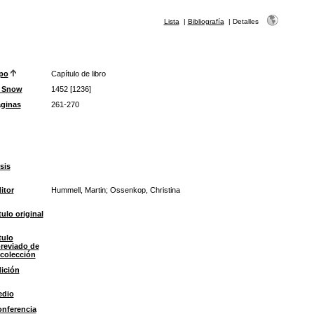
Lista
|
Bibliografía
|
Detalles
po
Capítulo de libro
D Snow
1452 [1236]
ginas
261-270
sis
itor
Hummell, Martin; Ossenkop, Christina
tulo original
tulo
reviado de
 colección
ición
edio
nferencia