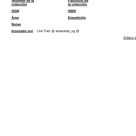
Volumen de la
Fascículo de
colección
la colección
ISSN
ISBN
Área
Expedición
Notas
Insertado por
Uni-Trier @ amaranta_sg @
Enlace p