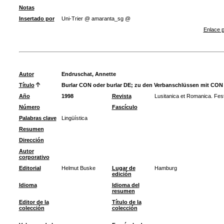
Notas
Insertado por
Uni-Trier @ amaranta_sg @
Enlace p
Autor
Endruschat, Annette
Título
Burlar CON oder burlar DE; zu den Verbanschlüssen mit CON i
Año
1998
Revista
Lusitanica et Romanica. Fests
Número
Fascículo
Palabras clave
Lingüística
Resumen
Dirección
Autor
corporativo
Editorial
Helmut Buske
Lugar de
Hamburg
edición
Idioma
Idioma del
resumen
Editor de la
Título de la
colección
colección