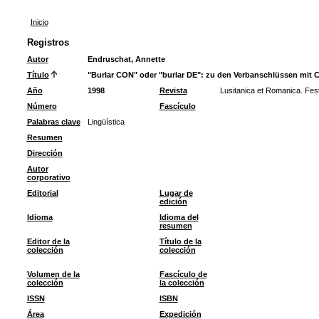
Inicio
Registros
Autor
Endruschat, Annette
Título
"Burlar CON" oder "burlar DE": zu den Verbanschlüssen mit C
Año
1998
Revista
Lusitanica et Romanica. Fests
Número
Fascículo
Palabras clave
Lingüística
Resumen
Dirección
Autor
corporativo
Editorial
Lugar de
edición
Idioma
Idioma del
resumen
Editor de la
Título de la
colección
colección
Volumen de la
Fascículo de
colección
la colección
ISSN
ISBN
Área
Expedición