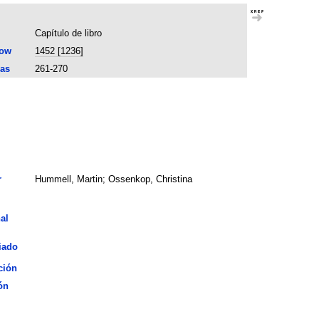
Capítulo de libro
now
1452 [1236]
as
261-270
r
Hummell, Martin; Ossenkop, Christina
al
iado
ción
ón