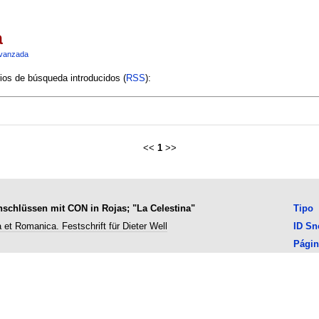
a
vanzada
rios de búsqueda introducidos (
RSS
):
<<
1
>>
nschlüssen mit CON in Rojas; "La Celestina"
Tipo
 et Romanica. Festschrift für Dieter Well
ID S
Págin