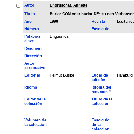
Autor
Endruschat, Annette
Título
Burlar CON oder burlar DE; zu den Verbansch
Año
1998
Revista
Lusitanica
Número
Fascículo
Palabras
Lingüística
clave
Resumen
Dirección
Autor
corporativo
Editorial
Helmut Buske
Lugar de
Hamburg
edición
Idioma
Idioma del
resumen
Editor de la
Título de la
colección
colección
Volumen de
Fascículo
la colección
de la
colección