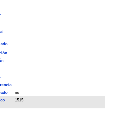
r
al
iado
ción
ón
o
rencia
bado
no
ico
1515