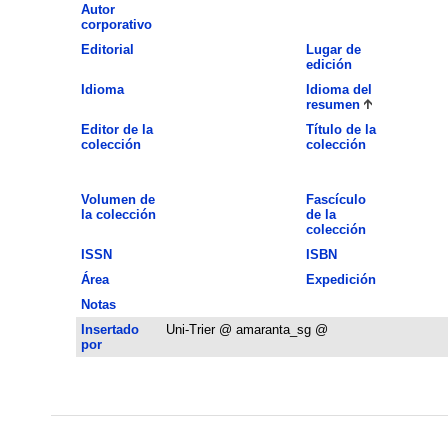
Autor
corporativo
Editorial
Lugar de
edición
Idioma
Idioma del
resumen
Editor de la
Título de la
colección
colección
Volumen de
Fascículo
la colección
de la
colección
ISSN
ISBN
Área
Expedición
Notas
Insertado
Uni-Trier @ amaranta_sg @
por