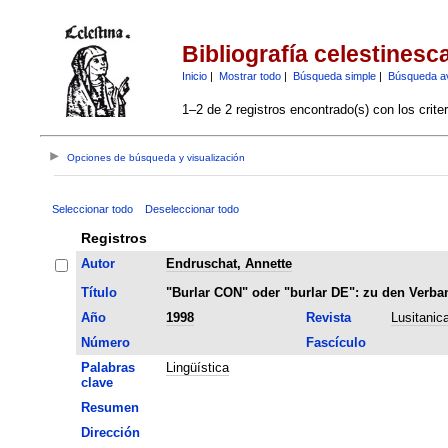
Bibliografía celestinesc
Inicio
|
Mostrar todo
|
Búsqueda simple
|
Búsqueda a
1–2 de 2 registros encontrado(s) con los crite
Opciones de búsqueda y visualización
Seleccionar todo
Deseleccionar todo
Registros
Autor
Endruschat, Annette
Título
"Burlar CON" oder "burlar DE": zu den Verba
Año
1998
Revista
Lusitanica
Número
Fascículo
Palabras
Lingüística
clave
Resumen
Dirección