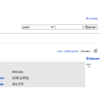
Mi cuenta
Lista
|
Bibliografía
|
Detalles
Enlaces
Artículo
now
1236 [1452]
as
261-270