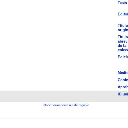
Tesis
Edito
Título
origin
Título
abrev
de la
colec
Edici
Medi
Confe
Apro
ID ún
Enlace permanente a este registro