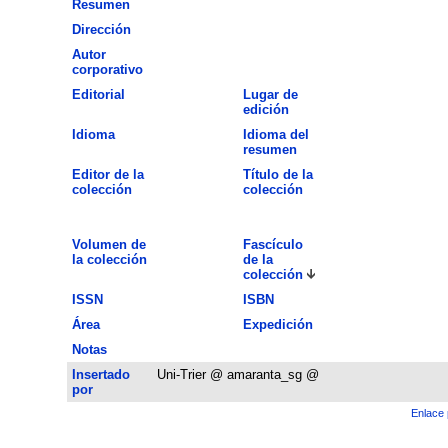
Resumen
Dirección
Autor
corporativo
Editorial
Lugar de
edición
Idioma
Idioma del
resumen
Editor de la
Título de la
colección
colección
Volumen de
Fascículo
la colección
de la
colección
ISSN
ISBN
Área
Expedición
Notas
Insertado
Uni-Trier @ amaranta_sg @
por
Enlace 