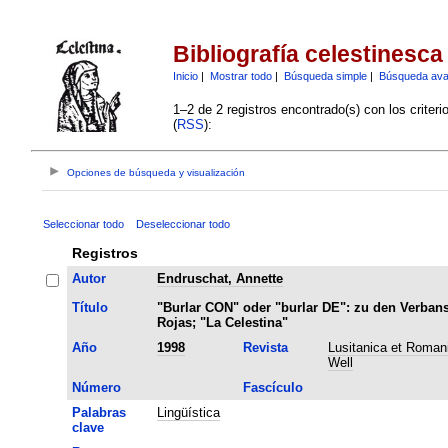
Bibliografía celestinesca
Inicio
|
Mostrar todo
|
Búsqueda simple
|
Búsqueda av
1–2 de 2 registros encontrado(s) con los criter
(
RSS
):
Opciones de búsqueda y visualización
Seleccionar todo
Deseleccionar todo
Registros
Autor
Endruschat, Annette
Título
"Burlar CON" oder "burlar DE": zu den Verban
Rojas; "La Celestina"
Año
1998
Revista
Lusitanica et Romanic
Well
Número
Fascículo
Palabras
Lingüística
clave