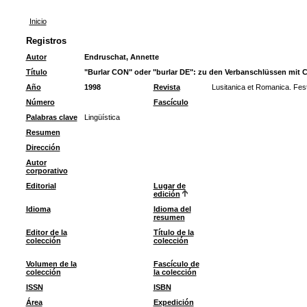
Inicio
Registros
Autor
Endruschat, Annette
Título
"Burlar CON" oder "burlar DE": zu den Verbanschlüssen mit C
Año
1998
Revista
Lusitanica et Romanica. Fests
Número
Fascículo
Palabras clave
Lingüística
Resumen
Dirección
Autor
corporativo
Editorial
Lugar de
edición
Idioma
Idioma del
resumen
Editor de la
Título de la
colección
colección
Volumen de la
Fascículo de
colección
la colección
ISSN
ISBN
Área
Expedición