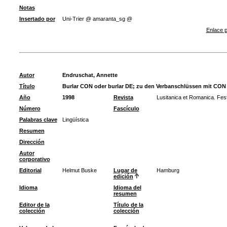
Notas
Insertado por
Uni-Trier @ amaranta_sg @
Enlace p
Autor
Endruschat, Annette
Título
Burlar CON oder burlar DE; zu den Verbanschlüssen mit CON i
Año
1998
Revista
Lusitanica et Romanica. Fests
Número
Fascículo
Palabras clave
Lingüística
Resumen
Dirección
Autor
corporativo
Editorial
Helmut Buske
Lugar de
Hamburg
edición
Idioma
Idioma del
resumen
Editor de la
Título de la
colección
colección