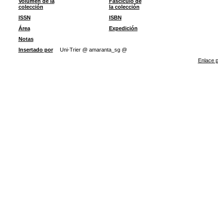
Volumen de la
Fascículo de
colección
la colección
ISSN
ISBN
Área
Expedición
Notas
Insertado por
Uni-Trier @ amaranta_sg @
Enlace p