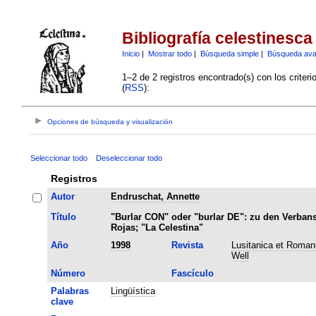
Bibliografía celestinesca
Inicio
|
Mostrar todo
|
Búsqueda simple
|
Búsqueda av
1–2 de 2 registros encontrado(s) con los criter
(
RSS
):
Opciones de búsqueda y visualización
Seleccionar todo
Deseleccionar todo
Registros
Autor
Endruschat, Annette
Título
"Burlar CON" oder "burlar DE": zu den Verban
Rojas; "La Celestina"
Año
1998
Revista
Lusitanica et Romanic
Well
Número
Fascículo
Palabras
Lingüística
clave