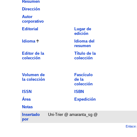
Resumen
Dirección
Autor
corporativo
Editorial
Lugar de
edición
Idioma
Idioma del
resumen
Editor de la
Título de la
colección
colección
Volumen de
Fascículo
la colección
de la
colección
ISSN
ISBN
Área
Expedición
Notas
Insertado
Uni-Trier @ amaranta_sg @
por
Enlace 