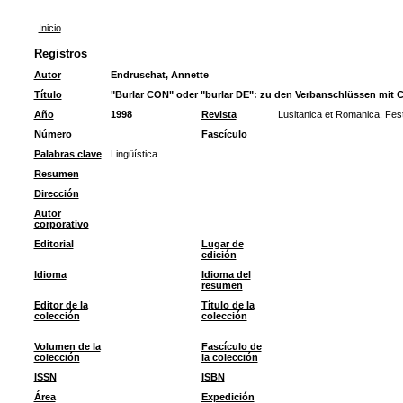
Inicio
Registros
Autor
Endruschat, Annette
Título
"Burlar CON" oder "burlar DE": zu den Verbanschlüssen mit C
Año
1998
Revista
Lusitanica et Romanica. Fests
Número
Fascículo
Palabras clave
Lingüística
Resumen
Dirección
Autor
corporativo
Editorial
Lugar de
edición
Idioma
Idioma del
resumen
Editor de la
Título de la
colección
colección
Volumen de la
Fascículo de
colección
la colección
ISSN
ISBN
Área
Expedición