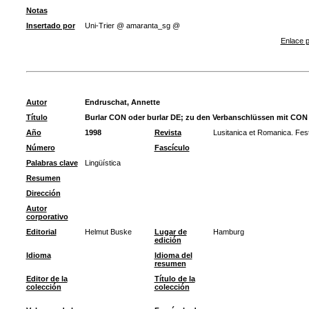
Notas
Insertado por
Uni-Trier @ amaranta_sg @
Enlace p
Autor
Endruschat, Annette
Título
Burlar CON oder burlar DE; zu den Verbanschlüssen mit CON i
Año
1998
Revista
Lusitanica et Romanica. Fests
Número
Fascículo
Palabras clave
Lingüística
Resumen
Dirección
Autor
corporativo
Editorial
Helmut Buske
Lugar de
Hamburg
edición
Idioma
Idioma del
resumen
Editor de la
Título de la
colección
colección