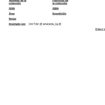
Volumen de la
Fascículo de
colección
la colección
ISSN
ISBN
Área
Expedición
Notas
Insertado por
Uni-Trier @ amaranta_sg @
Enlace p