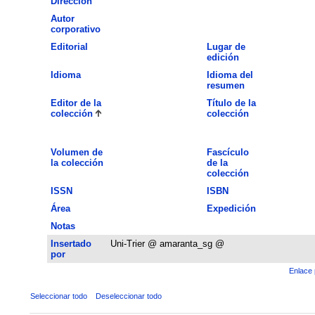
Dirección
Autor
corporativo
Editorial
Lugar de
edición
Idioma
Idioma del
resumen
Editor de la
Título de la
colección
colección
Volumen de
Fascículo
la colección
de la
colección
ISSN
ISBN
Área
Expedición
Notas
Insertado
Uni-Trier @ amaranta_sg @
por
Enlace 
Seleccionar todo
Deseleccionar todo