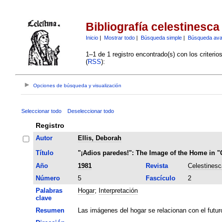
Bibliografía celestinesca
Inicio
|
Mostrar todo
|
Búsqueda simple
|
Búsqueda av
1–1 de 1 registro encontrado(s) con los criteri
(
RSS
):
Opciones de búsqueda y visualización
Seleccionar todo
Deseleccionar todo
Registro
Autor
Ellis, Deborah
Título
"¡Adios paredes!": The Image of the Home in "
Año
1981
Revista
Celestinesc
Número
5
Fascículo
2
Palabras
Hogar
;
Interpretación
clave
Resumen
Las imágenes del hogar se relacionan con el futur