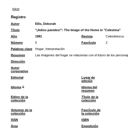
Inicio
Registro
Autor
Ellis, Deborah
Título
"¡Adios paredes!": The Image of the Home in "Celestina"
Año
1981
Revista
Celestinesca
Número
5
Fascículo
2
Palabras clave
Hogar
;
Interpretación
Resumen
Las imágenes del hogar se relacionan con el futuro de los personaj
Dirección
Autor
corporativo
Editorial
Lugar de
edición
Idioma
Idioma del
resumen
Editor de la
Título de la
colección
colección
Volumen de la
Fascículo de
colección
la colección
ISSN
ISBN
Área
Expedición