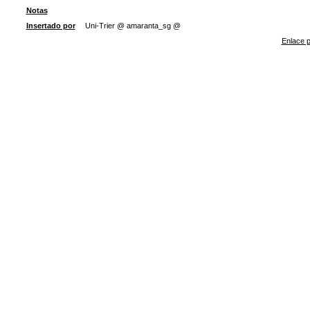
Notas
Insertado por
Uni-Trier @ amaranta_sg @
Enlace p