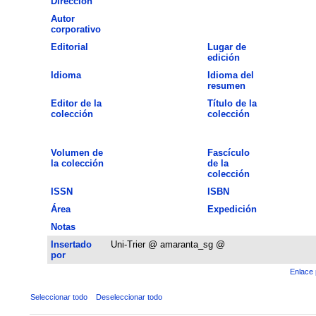
Dirección
Autor
corporativo
Editorial
Lugar de
edición
Idioma
Idioma del
resumen
Editor de la
Título de la
colección
colección
Volumen de
Fascículo
la colección
de la
colección
ISSN
ISBN
Área
Expedición
Notas
Insertado
Uni-Trier @ amaranta_sg @
por
Enlace 
Seleccionar todo
Deseleccionar todo