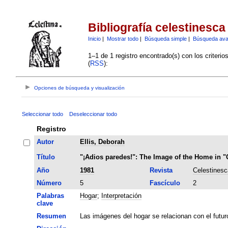
Bibliografía celestinesca
Inicio
|
Mostrar todo
|
Búsqueda simple
|
Búsqueda av
1–1 de 1 registro encontrado(s) con los criteri
(
RSS
):
Opciones de búsqueda y visualización
Seleccionar todo
Deseleccionar todo
Registro
Autor
Ellis, Deborah
Título
"¡Adios paredes!": The Image of the Home in "
Año
1981
Revista
Celestinesc
Número
5
Fascículo
2
Palabras
Hogar
;
Interpretación
clave
Resumen
Las imágenes del hogar se relacionan con el futur