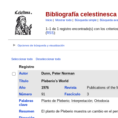
Bibliografía celestinesca
Inicio
|
Mostrar todo
|
Búsqueda simple
|
Búsqueda av
1–1 de 1 registro encontrado(s) con los criteri
(
RSS
):
Opciones de búsqueda y visualización
Seleccionar todo
Deseleccionar todo
Registro
Autor
Dunn, Peter Norman
Título
Pleberio's World
Año
1976
Revista
Publications of the
Número
91
Fascículo
3
Palabras
Planto de Pleberio
;
Interpretación
;
Ortodoxia
clave
Resumen
El planto de Pleberio muestra un cambio en el pers
Dirección