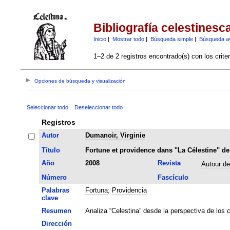
Bibliografía celestinesc
Inicio
|
Mostrar todo
|
Búsqueda simple
|
Búsqueda a
1–2 de 2 registros encontrado(s) con los crite
Opciones de búsqueda y visualización
Seleccionar todo
Deseleccionar todo
Registros
Autor
Dumanoir, Virginie
Título
Fortune et providence dans "La Célestine" d
Año
2008
Revista
Autour d
Número
Fascículo
Palabras
Fortuna
;
Providencia
clave
Resumen
Analiza “Celestina” desde la perspectiva de los
Dirección