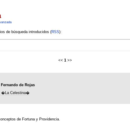
a
vanzada
rios de búsqueda introducidos (
RSS
):
<<
1
>>
e Fernando de Rojas
e �La Celestina�
 conceptos de Fortuna y Providencia.