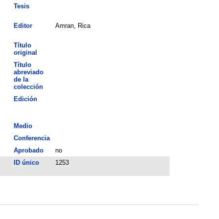
Tesis
Editor
Amran, Rica
Título
original
Título
abreviado
de la
colección
Edición
Medio
Conferencia
Aprobado
no
ID único
1253