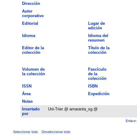
Dirección
Autor
corporativo
Editorial
Lugar de
edición
Idioma
Idioma del
resumen
Editor de la
Título de la
colección
colección
Volumen de
Fascículo
la colección
de la
colección
ISSN
ISBN
Área
Expedición
Notas
Insertado
Uni-Trier @ amaranta_sg @
por
Enlace 
Seleccionar todo
Deseleccionar todo