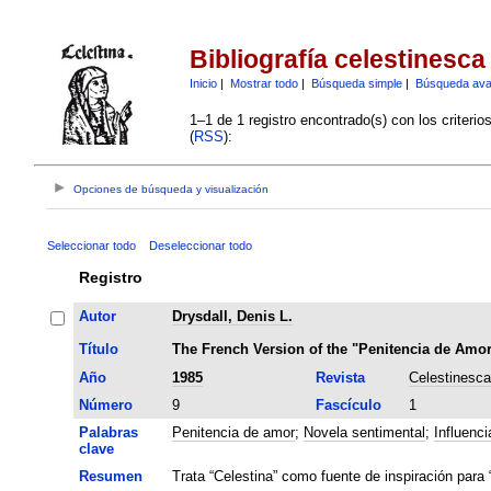
Bibliografía celestinesca
Inicio
|
Mostrar todo
|
Búsqueda simple
|
Búsqueda av
1–1 de 1 registro encontrado(s) con los criteri
(
RSS
):
Opciones de búsqueda y visualización
Seleccionar todo
Deseleccionar todo
Registro
Autor
Drysdall, Denis L.
Título
The French Version of the "Penitencia de Amo
Año
1985
Revista
Celestinesca
Número
9
Fascículo
1
Palabras
Penitencia de amor
;
Novela sentimental
;
Influenci
clave
Resumen
Trata “Celestina” como fuente de inspiración para