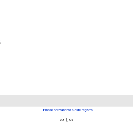
a
n
Enlace permanente a este registro
<<
1
>>