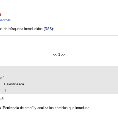
a
vanzada
ios de búsqueda introducidos (
RSS
):
<<
1
>>
or"
Celestinesca
1
cia
a “Penitencia de amor” y analiza los cambios que introduce.