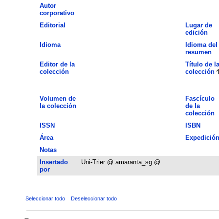
Autor
corporativo
Editorial
Lugar de
edición
Idioma
Idioma del
resumen
Editor de la
Título de l
colección
colección
Volumen de
Fascículo
la colección
de la
colección
ISSN
ISBN
Área
Expedició
Notas
Insertado
Uni-Trier @ amaranta_sg @
por
Seleccionar todo
Deseleccionar todo