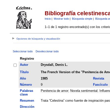
Bibliografía celestinesc
Inicio
|
Mostrar todo
|
Búsqueda simple
|
Búsqueda a
1–1 de 1 registro encontrado(s) con los criter
Opciones de búsqueda y visualización
Seleccionar todo
Deseleccionar todo
Registro
Autor
Drysdall, Denis L.
Título
The French Version of the "Penitencia de Am
Año
1985
Revista
Número
9
Fascículo
Palabras
Penitencia de amor
;
Novela sentimental
;
Influen
clave
Resumen
Trata “Celestina” como fuente de inspiración par
Dirección