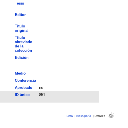
Tesis
Editor
Título
original
Título
abreviado
de la
colección
Edición
Medio
Conferencia
Aprobado
no
ID único
851
Lista
|
Bibliografía
|
Detalles