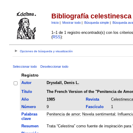
Bibliografía celestinesca
Inicio
|
Mostrar todo
|
Búsqueda simple
|
Búsqueda av
1–1 de 1 registro encontrado(s) con los criteri
(
RSS
):
Opciones de búsqueda y visualización
Seleccionar todo
Deseleccionar todo
Registro
Autor
Drysdall, Denis L.
Título
The French Version of the "Penitencia de Amo
Año
1985
Revista
Celestinesc
Número
9
Fascículo
1
Palabras
Penitencia de amor
;
Novela sentimental
;
Influenci
clave
Resumen
Trata “Celestina” como fuente de inspiración para