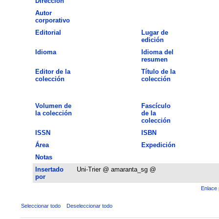
Dirección
Autor
corporativo
Editorial
Lugar de
edición
Idioma
Idioma del
resumen
Editor de la
Título de la
colección
colección
Volumen de
Fascículo
la colección
de la
colección
ISSN
ISBN
Área
Expedición
Notas
Insertado
Uni-Trier @ amaranta_sg @
por
Enlace 
Seleccionar todo
Deseleccionar todo