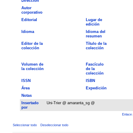
Dirección
Autor
corporativo
Editorial
Lugar de
edición
Idioma
Idioma del
resumen
Editor de la
Título de la
colección
colección
Volumen de
Fascículo
la colección
de la
colección
ISSN
ISBN
Área
Expedición
Notas
Insertado
Uni-Trier @ amaranta_sg @
por
Enlace 
Seleccionar todo
Deseleccionar todo