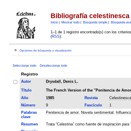
Bibliografía celestinesca
Inicio
|
Mostrar todo
|
Búsqueda simple
|
Búsqueda av
1–1 de 1 registro encontrado(s) con los criteri
(
RSS
):
Opciones de búsqueda y visualización
Seleccionar todo
Deseleccionar todo
Registro
Autor
Drysdall, Denis L.
Título
The French Version of the "Penitencia de Amo
Año
1985
Revista
Celestinesc
Número
9
Fascículo
1
Palabras
Penitencia de amor
;
Novela sentimental
;
Influenci
clave
Resumen
Trata “Celestina” como fuente de inspiración para