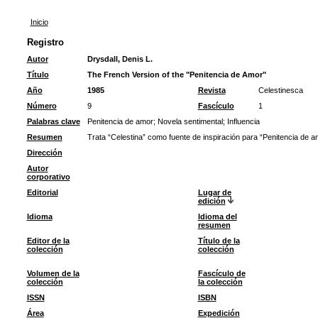
Inicio
Registro
Autor
Drysdall, Denis L.
Título
The French Version of the "Penitencia de Amor"
Año
1985
Revista
Celestinesca
Número
9
Fascículo
1
Palabras clave
Penitencia de amor
;
Novela sentimental
;
Influencia
Resumen
Trata “Celestina” como fuente de inspiración para “Penitencia de a
Dirección
Autor
corporativo
Editorial
Lugar de
edición
Idioma
Idioma del
resumen
Editor de la
Título de la
colección
colección
Volumen de la
Fascículo de
colección
la colección
ISSN
ISBN
Área
Expedición