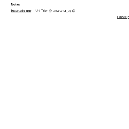
Notas
Insertado por
Uni-Trier @ amaranta_sg @
Enlace p