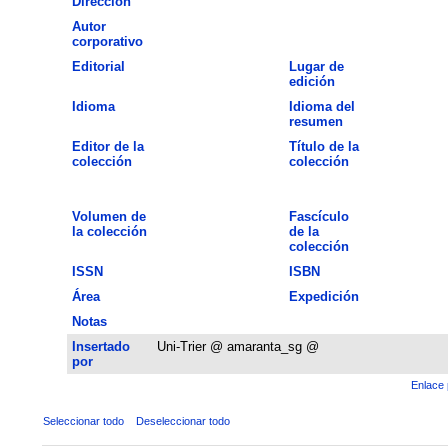
Dirección
Autor
corporativo
Editorial
Lugar de
edición
Idioma
Idioma del
resumen
Editor de la
Título de la
colección
colección
Volumen de
Fascículo
la colección
de la
colección
ISSN
ISBN
Área
Expedición
Notas
Insertado
Uni-Trier @ amaranta_sg @
por
Enlace 
Seleccionar todo
Deseleccionar todo