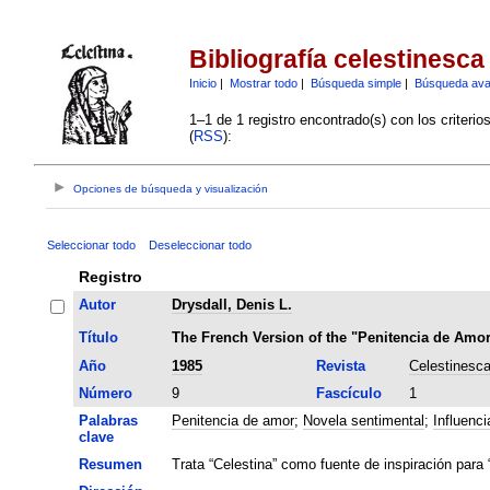
Bibliografía celestinesca
Inicio
|
Mostrar todo
|
Búsqueda simple
|
Búsqueda av
1–1 de 1 registro encontrado(s) con los criteri
(
RSS
):
Opciones de búsqueda y visualización
Seleccionar todo
Deseleccionar todo
Registro
Autor
Drysdall, Denis L.
Título
The French Version of the "Penitencia de Amo
Año
1985
Revista
Celestinesc
Número
9
Fascículo
1
Palabras
Penitencia de amor
;
Novela sentimental
;
Influenci
clave
Resumen
Trata “Celestina” como fuente de inspiración para