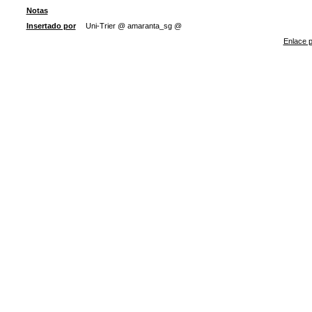
Notas
Insertado por
Uni-Trier @ amaranta_sg @
Enlace p