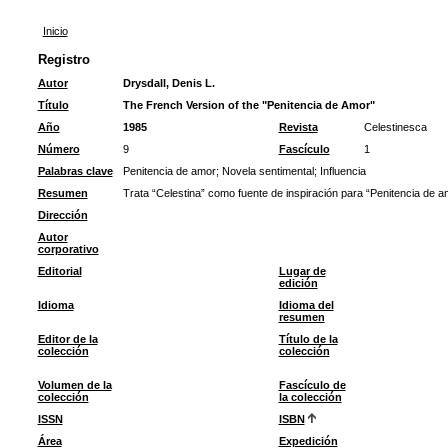
Inicio
Registro
Autor
Drysdall, Denis L.
Título
The French Version of the "Penitencia de Amor"
Año
1985
Revista
Celestinesca
Número
9
Fascículo
1
Palabras clave
Penitencia de amor
;
Novela sentimental
;
Influencia
Resumen
Trata “Celestina” como fuente de inspiración para “Penitencia de a
Dirección
Autor
corporativo
Editorial
Lugar de
edición
Idioma
Idioma del
resumen
Editor de la
Título de la
colección
colección
Volumen de la
Fascículo de
colección
la colección
ISSN
ISBN
Área
Expedición