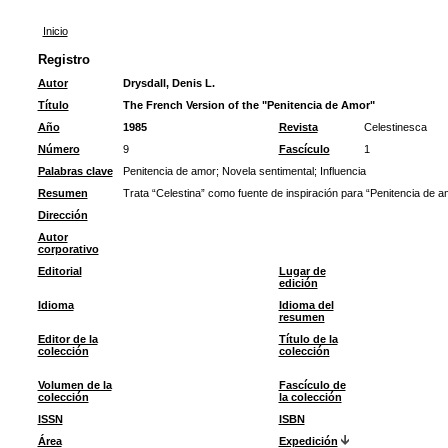
Inicio
Registro
Autor
Drysdall, Denis L.
Título
The French Version of the "Penitencia de Amor"
Año
1985
Revista
Celestinesca
Número
9
Fascículo
1
Palabras clave
Penitencia de amor
;
Novela sentimental
;
Influencia
Resumen
Trata “Celestina” como fuente de inspiración para “Penitencia de a
Dirección
Autor
corporativo
Editorial
Lugar de
edición
Idioma
Idioma del
resumen
Editor de la
Título de la
colección
colección
Volumen de la
Fascículo de
colección
la colección
ISSN
ISBN
Área
Expedición