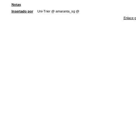
Notas
Insertado por
Uni-Trier @ amaranta_sg @
Enlace p