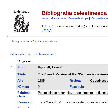
Bibliografía celestinesca
Inicio
|
Mostrar todo
|
Búsqueda simple
|
Búsqueda av
1–1 de 1 registro encontrado(s) con los criteri
(
RSS
):
Opciones de búsqueda y visualización
Seleccionar todo
Deseleccionar todo
Registro
Autor
Drysdall, Denis L.
Título
The French Version of the "Penitencia de Amo
Año
1985
Revista
Celestinesc
Número
9
Fascículo
1
Palabras
Penitencia de amor
;
Novela sentimental
;
Influenci
clave
Resumen
Trata “Celestina” como fuente de inspiración para