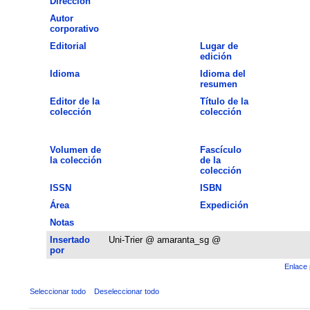
Dirección
Autor
corporativo
Editorial
Lugar de
edición
Idioma
Idioma del
resumen
Editor de la
Título de la
colección
colección
Volumen de
Fascículo
la colección
de la
colección
ISSN
ISBN
Área
Expedición
Notas
Insertado
Uni-Trier @ amaranta_sg @
por
Enlace 
Seleccionar todo
Deseleccionar todo