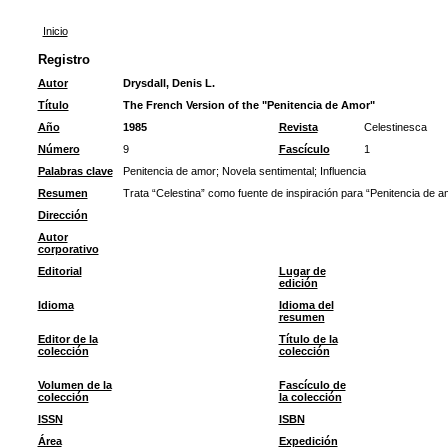
Inicio
Registro
Autor
Drysdall, Denis L.
Título
The French Version of the "Penitencia de Amor"
Año
1985
Revista
Celestinesca
Número
9
Fascículo
1
Palabras clave
Penitencia de amor
;
Novela sentimental
;
Influencia
Resumen
Trata “Celestina” como fuente de inspiración para “Penitencia de a
Dirección
Autor
corporativo
Editorial
Lugar de
edición
Idioma
Idioma del
resumen
Editor de la
Título de la
colección
colección
Volumen de la
Fascículo de
colección
la colección
ISSN
ISBN
Área
Expedición