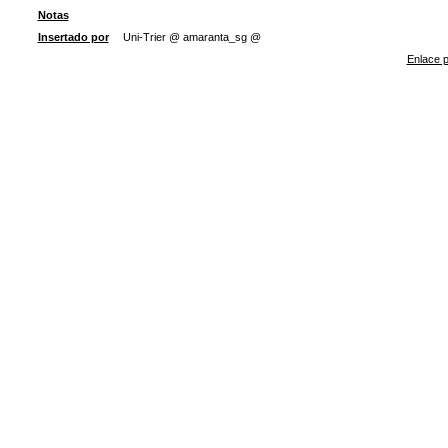
Notas
Insertado por
Uni-Trier @ amaranta_sg @
Enlace p