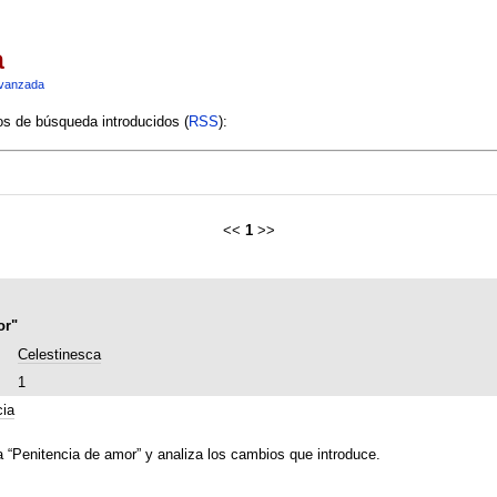
a
vanzada
ios de búsqueda introducidos (
RSS
):
<<
1
>>
or"
Celestinesca
1
cia
a “Penitencia de amor” y analiza los cambios que introduce.