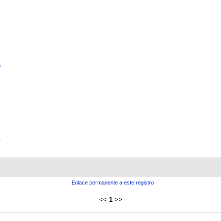
a
n
Enlace permanente a este registro
<<
1
>>