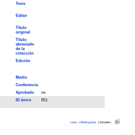
Tesis
Editor
Título
original
Título
abreviado
de la
colección
Edición
Medio
Conferencia
Aprobado
no
ID único
851
Lista
|
Bibliografía
|
Detalles