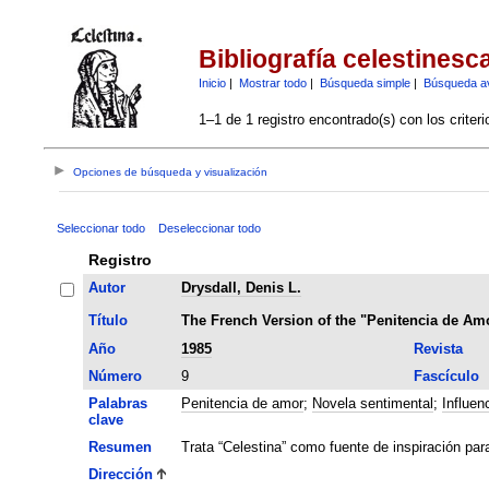
Bibliografía celestinesc
Inicio
|
Mostrar todo
|
Búsqueda simple
|
Búsqueda a
1–1 de 1 registro encontrado(s) con los criter
Opciones de búsqueda y visualización
Seleccionar todo
Deseleccionar todo
Registro
Autor
Drysdall, Denis L.
Título
The French Version of the "Penitencia de Am
Año
1985
Revista
Número
9
Fascículo
Palabras
Penitencia de amor
;
Novela sentimental
;
Influen
clave
Resumen
Trata “Celestina” como fuente de inspiración par
Dirección