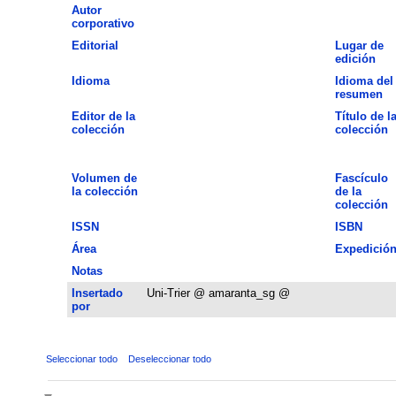
Autor
corporativo
Editorial
Lugar de
edición
Idioma
Idioma del
resumen
Editor de la
Título de l
colección
colección
Volumen de
Fascículo
la colección
de la
colección
ISSN
ISBN
Área
Expedició
Notas
Insertado
Uni-Trier @ amaranta_sg @
por
Seleccionar todo
Deseleccionar todo