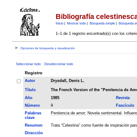
Bibliografía celestinesc
Inicio
|
Mostrar todo
|
Búsqueda simple
|
Búsqueda a
1–1 de 1 registro encontrado(s) con los criter
Opciones de búsqueda y visualización
Seleccionar todo
Deseleccionar todo
Registro
Autor
Drysdall, Denis L.
Título
The French Version of the "Penitencia de Am
Año
1985
Revista
Número
9
Fascículo
Palabras
Penitencia de amor
;
Novela sentimental
;
Influen
clave
Resumen
Trata “Celestina” como fuente de inspiración par
Dirección