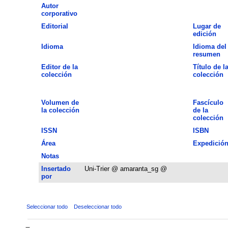
Autor
corporativo
Editorial
Lugar de
edición
Idioma
Idioma del
resumen
Editor de la
Título de l
colección
colección
Volumen de
Fascículo
la colección
de la
colección
ISSN
ISBN
Área
Expedició
Notas
Insertado
Uni-Trier @ amaranta_sg @
por
Seleccionar todo
Deseleccionar todo