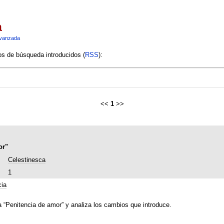
a
vanzada
ios de búsqueda introducidos (
RSS
):
<<
1
>>
or"
Celestinesca
1
cia
a “Penitencia de amor” y analiza los cambios que introduce.