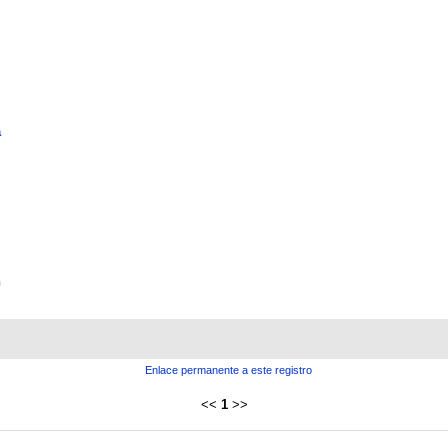
a
n
Enlace permanente a este registro
<<
1
>>