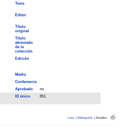
Tesis
Editor
Título
original
Título
abreviado
de la
colección
Edición
Medio
Conferencia
Aprobado
no
ID único
851
Lista
|
Bibliografía
|
Detalles