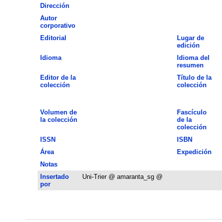
Dirección
Autor
corporativo
Editorial
Lugar de
edición
Idioma
Idioma del
resumen
Editor de la
Título de la
colección
colección
Volumen de
Fascículo
la colección
de la
colección
ISSN
ISBN
Área
Expedición
Notas
Insertado
Uni-Trier @ amaranta_sg @
por