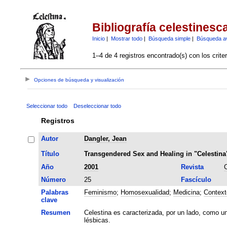
Bibliografía celestinesc
Inicio
|
Mostrar todo
|
Búsqueda simple
|
Búsqueda a
1–4 de 4 registros encontrado(s) con los crite
Opciones de búsqueda y visualización
Seleccionar todo
Deseleccionar todo
Registros
Autor
Dangler, Jean
Título
Transgendered Sex and Healing in "Celestina
Año
2001
Revista
C
Número
25
Fascículo
Palabras
Feminismo
;
Homosexualidad
;
Medicina
;
Context
clave
Resumen
Celestina es caracterizada, por un lado, como u
lésbicas.