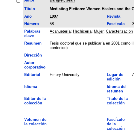
Autor
Dangler, Jean
Título
Mediating Fictions: Women Healers and the G
Año
1997
Revista
Número
58
Fascículo
Palabras
Acahuetería
;
Hechicería
;
Mujer
;
Caracterización
clave
Resumen
Tesis doctoral que se publicaría en 2001 como li
contenido).
Dirección
Autor
corporativo
Editorial
Emory University
Lugar de
A
edición
Idioma
Idioma del
resumen
Editor de la
Título de la
colección
colección
Volumen de
Fascículo
la colección
de la
colección