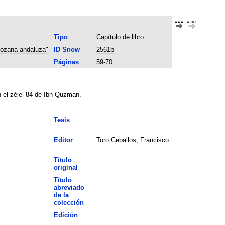
Tipo
Capítulo de libro
lozana andaluza"
ID Snow
2561b
Páginas
59-70
n el zéjel 84 de Ibn Quzman.
Tesis
Editor
Toro Ceballos, Francisco
Título
original
Título
abreviado
de la
colección
Edición