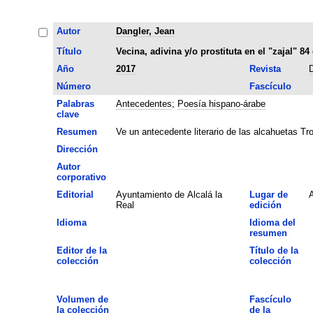
Autor
Dangler, Jean
Título
Vecina, adivina y/o prostituta en el "zajal" 
Año
2017
Revista
D
Número
Fascículo
Palabras
Antecedentes
;
Poesía hispano-árabe
clave
Resumen
Ve un antecedente literario de las alcahuetas T
Dirección
Autor
corporativo
Editorial
Ayuntamiento de Alcalá la
Lugar de
A
Real
edición
Idioma
Idioma del
resumen
Editor de la
Título de la
colección
colección
Volumen de
Fascículo
la colección
de la