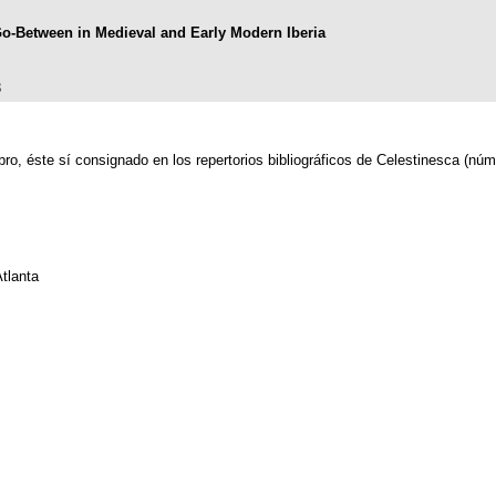
o-Between in Medieval and Early Modern Iberia
3
bro, éste sí consignado en los repertorios bibliográficos de Celestinesca (nú
tlanta