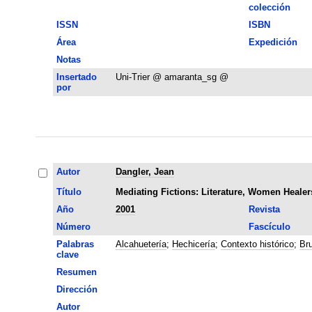
colección
ISSN
ISBN
Área
Expedición
Notas
Insertado
Uni-Trier @ amaranta_sg @
por
Autor
Dangler, Jean
Título
Mediating Fictions: Literature, Women Heale
Año
2001
Revista
Número
Fascículo
Palabras
Alcahuetería
;
Hechicería
;
Contexto histórico
;
Bru
clave
Resumen
Dirección
Autor