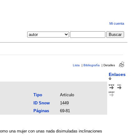
Mi cuenta
Lista
|
Bibliografía
|
Detalles
Enlaces
Tipo
Artículo
ID Snow
1449
Páginas
69-81
 como una mujer con unas nada disimuladas inclinaciones