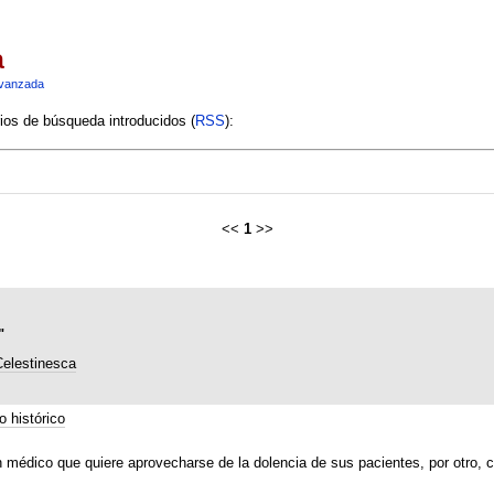
a
vanzada
rios de búsqueda introducidos (
RSS
):
<<
1
>>
"
elestinesca
o histórico
n médico que quiere aprovecharse de la dolencia de sus pacientes, por otro,