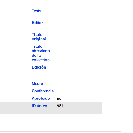
Tesis
Editor
Título
original
Título
abreviado
de la
colección
Edición
Medio
Conferencia
Aprobado
no
ID único
981