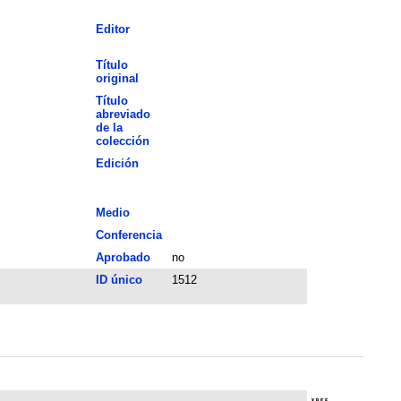
Editor
Título
original
Título
abreviado
de la
colección
Edición
Medio
Conferencia
Aprobado
no
ID único
1512