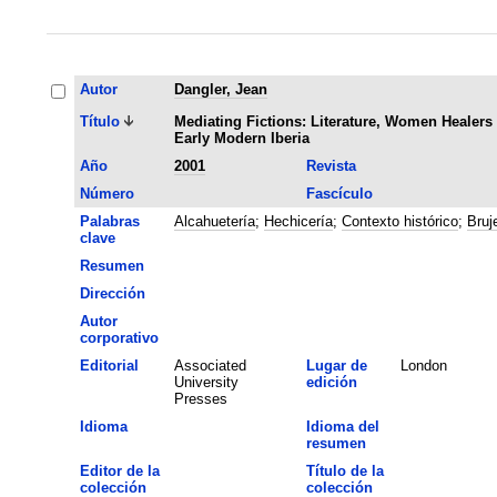
Autor
Dangler, Jean
Título
Mediating Fictions: Literature, Women Healers
Early Modern Iberia
Año
2001
Revista
Número
Fascículo
Palabras
Alcahuetería
;
Hechicería
;
Contexto histórico
;
Bruj
clave
Resumen
Dirección
Autor
corporativo
Editorial
Associated
Lugar de
London
University
edición
Presses
Idioma
Idioma del
resumen
Editor de la
Título de la
colección
colección