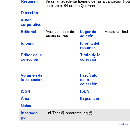
Resumen
Ve un antecedente literario de las alcahuetas Tro
en el zéjel 84 de Ibn Quzman.
Dirección
Autor
corporativo
Editorial
Ayuntamiento de
Lugar de
Alcalá la Real
Alcalá la Real
edición
Idioma
Idioma del
resumen
Editor de la
Título de la
colección
colección
Volumen de
Fascículo
la colección
de la
colección
ISSN
ISBN
Área
Expedición
Notas
Insertado
Uni-Trier @ amaranta_sg @
por
Enlace 