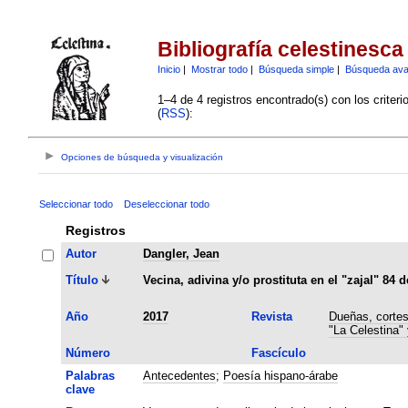
Bibliografía celestinesca
Inicio
|
Mostrar todo
|
Búsqueda simple
|
Búsqueda av
1–4 de 4 registros encontrado(s) con los criter
(
RSS
):
Opciones de búsqueda y visualización
Seleccionar todo
Deseleccionar todo
Registros
Autor
Dangler, Jean
Título
Vecina, adivina y/o prostituta en el "zajal" 84
Año
2017
Revista
Dueñas, cortes
"La Celestina"
Número
Fascículo
Palabras
Antecedentes
;
Poesía hispano-árabe
clave