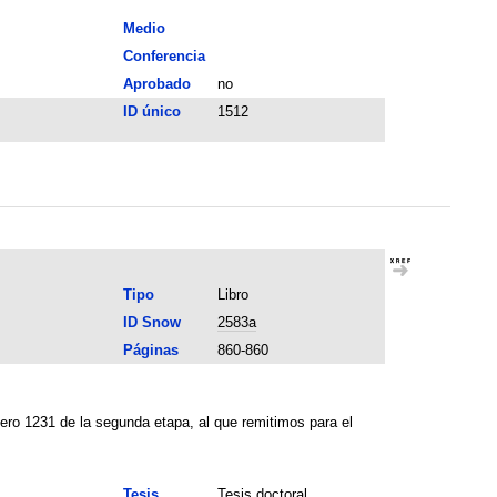
Medio
Conferencia
Aprobado
no
ID único
1512
Tipo
Libro
ID Snow
2583a
Páginas
860-860
mero 1231 de la segunda etapa, al que remitimos para el
Tesis
Tesis doctoral