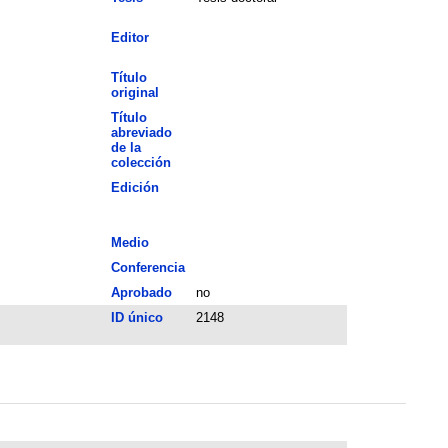
Editor
Título
original
Título
abreviado
de la
colección
Edición
Medio
Conferencia
Aprobado
no
ID único
2148