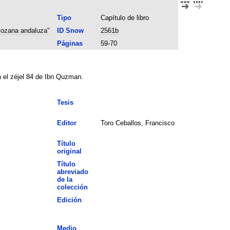
Tipo
Capítulo de libro
 lozana andaluza"
ID Snow
2561b
Páginas
59-70
n el zéjel 84 de Ibn Quzman.
Tesis
Editor
Toro Ceballos, Francisco
Título
original
Título
abreviado
de la
colección
Edición
Medio