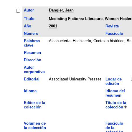
Autor
Dangler, Jean
Título
Mediating Fictions: Literature, Women Heale
Año
2001
Revista
Número
Fascículo
Palabras
Alcahuetería
;
Hechicería
;
Contexto histórico
;
Bru
clave
Resumen
Dirección
Autor
corporativo
Editorial
Associated University Presses
Lugar de
edición
Idioma
Idioma del
resumen
Editor de la
Título de la
colección
colección
Volumen de
Fascículo
la colección
de la