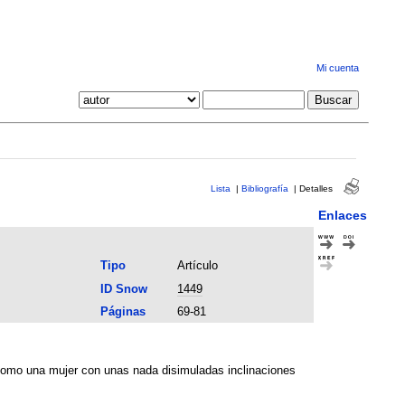
Mi cuenta
Lista
|
Bibliografía
|
Detalles
Enlaces
Tipo
Artículo
ID Snow
1449
Páginas
69-81
 como una mujer con unas nada disimuladas inclinaciones