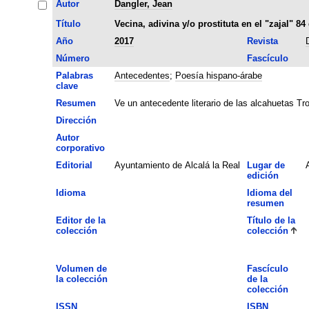
Autor
Dangler, Jean
Título
Vecina, adivina y/o prostituta en el "zajal" 
Año
2017
Revista
Número
Fascículo
Palabras
Antecedentes
;
Poesía hispano-árabe
clave
Resumen
Ve un antecedente literario de las alcahuetas T
Dirección
Autor
corporativo
Editorial
Ayuntamiento de Alcalá la Real
Lugar de
edición
Idioma
Idioma del
resumen
Editor de la
Título de la
colección
colección
Volumen de
Fascículo
la colección
de la
colección
ISSN
ISBN