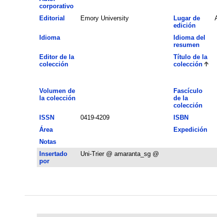
corporativo
Editorial
Emory University
Lugar de
edición
Idioma
Idioma del
resumen
Editor de la
Título de la
colección
colección
Volumen de
Fascículo
la colección
de la
colección
ISSN
0419-4209
ISBN
Área
Expedición
Notas
Insertado
Uni-Trier @ amaranta_sg @
por