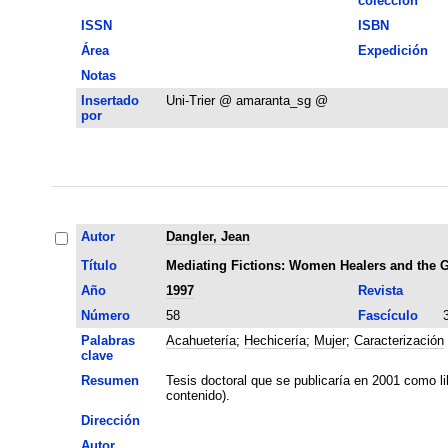
colección
ISSN
ISBN
Área
Expedición
Notas
Insertado
Uni-Trier @ amaranta_sg @
por
Autor
Dangler, Jean
Título
Mediating Fictions: Women Healers and the G
Año
1997
Revista
Número
58
Fascículo
Palabras
Acahuetería
;
Hechicería
;
Mujer
;
Caracterización
clave
Resumen
Tesis doctoral que se publicaría en 2001 como li
contenido).
Dirección
Autor