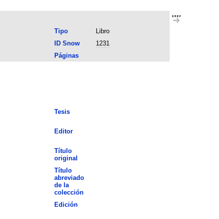
Tipo
Libro
ID Snow
1231
Páginas
Tesis
Editor
Título
original
Título
abreviado
de la
colección
Edición