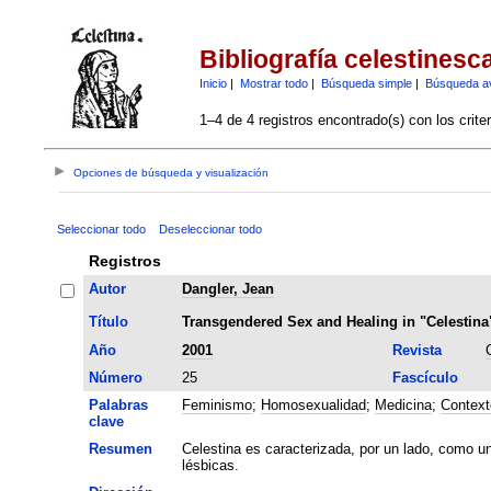
Bibliografía celestinesc
Inicio
|
Mostrar todo
|
Búsqueda simple
|
Búsqueda a
1–4 de 4 registros encontrado(s) con los crite
Opciones de búsqueda y visualización
Seleccionar todo
Deseleccionar todo
Registros
Autor
Dangler, Jean
Título
Transgendered Sex and Healing in "Celestina
Año
2001
Revista
Número
25
Fascículo
Palabras
Feminismo
;
Homosexualidad
;
Medicina
;
Context
clave
Resumen
Celestina es caracterizada, por un lado, como u
lésbicas.