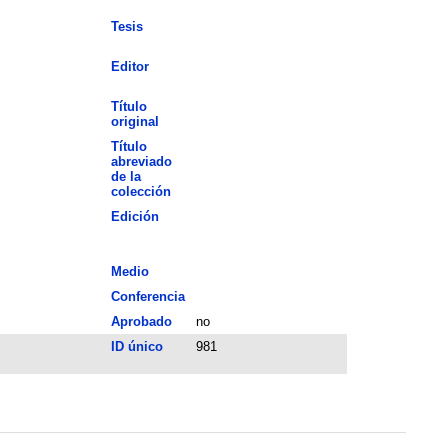
Tesis
Editor
Título
original
Título
abreviado
de la
colección
Edición
Medio
Conferencia
Aprobado
no
ID único
981