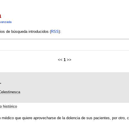
a
vanzada
rios de búsqueda introducidos (
RSS
):
<<
1
>>
"
Celestinesca
o histórico
n médico que quiere aprovecharse de la dolencia de sus pacientes, por otro,