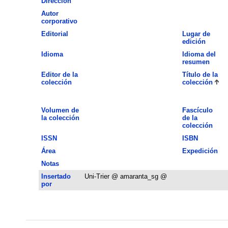
Dirección
Autor
corporativo
Editorial
Lugar de
edición
Idioma
Idioma del
resumen
Editor de la
Título de la
colección
colección
Volumen de
Fascículo
la colección
de la
colección
ISSN
ISBN
Área
Expedición
Notas
Insertado
Uni-Trier @ amaranta_sg @
por