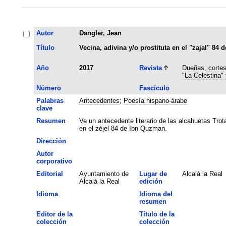
Autor
Dangler, Jean
Título
Vecina, adivina y/o prostituta en el "zajal" 84
Año
2017
Revista
Dueñas, cortes
"La Celestina"
Número
Fascículo
Palabras
Antecedentes
;
Poesía hispano-árabe
clave
Resumen
Ve un antecedente literario de las alcahuetas Tro
en el zéjel 84 de Ibn Quzman.
Dirección
Autor
corporativo
Editorial
Ayuntamiento de
Lugar de
Alcalá la Real
Alcalá la Real
edición
Idioma
Idioma del
resumen
Editor de la
Título de la
colección
colección