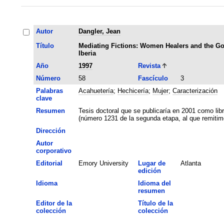
Autor
Dangler, Jean
Título
Mediating Fictions: Women Healers and the G
Iberia
Año
1997
Revista
Número
58
Fascículo
3
Palabras
Acahuetería
;
Hechicería
;
Mujer
;
Caracterización
clave
Resumen
Tesis doctoral que se publicaría en 2001 como libr
(número 1231 de la segunda etapa, al que remitimo
Dirección
Autor
corporativo
Editorial
Emory University
Lugar de
Atlanta
edición
Idioma
Idioma del
resumen
Editor de la
Título de la
colección
colección