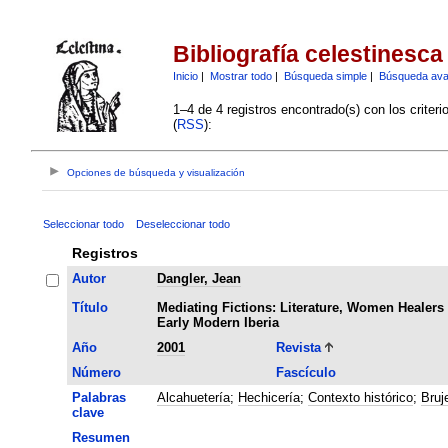
Bibliografía celestinesca
Inicio
|
Mostrar todo
|
Búsqueda simple
|
Búsqueda av
1–4 de 4 registros encontrado(s) con los criter
(
RSS
):
Opciones de búsqueda y visualización
Seleccionar todo
Deseleccionar todo
Registros
Autor
Dangler, Jean
Título
Mediating Fictions: Literature, Women Healers
Early Modern Iberia
Año
2001
Revista
Número
Fascículo
Palabras
Alcahuetería
;
Hechicería
;
Contexto histórico
;
Bruj
clave
Resumen