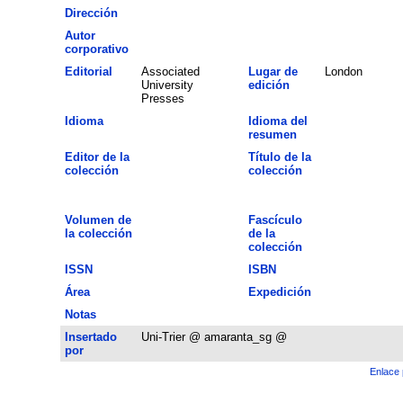
Dirección
Autor
corporativo
Editorial
Associated
Lugar de
London
University
edición
Presses
Idioma
Idioma del
resumen
Editor de la
Título de la
colección
colección
Volumen de
Fascículo
la colección
de la
colección
ISSN
ISBN
Área
Expedición
Notas
Insertado
Uni-Trier @ amaranta_sg @
por
Enlace 