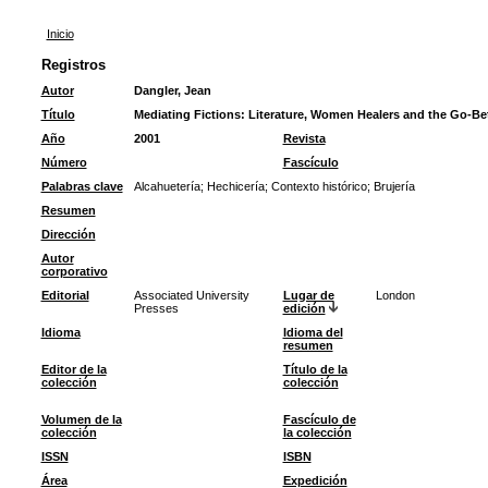
Inicio
Registros
Autor
Dangler, Jean
Título
Mediating Fictions: Literature, Women Healers and the Go-Be
Año
2001
Revista
Número
Fascículo
Palabras clave
Alcahuetería
;
Hechicería
;
Contexto histórico
;
Brujería
Resumen
Dirección
Autor
corporativo
Editorial
Associated University
Lugar de
London
Presses
edición
Idioma
Idioma del
resumen
Editor de la
Título de la
colección
colección
Volumen de la
Fascículo de
colección
la colección
ISSN
ISBN
Área
Expedición