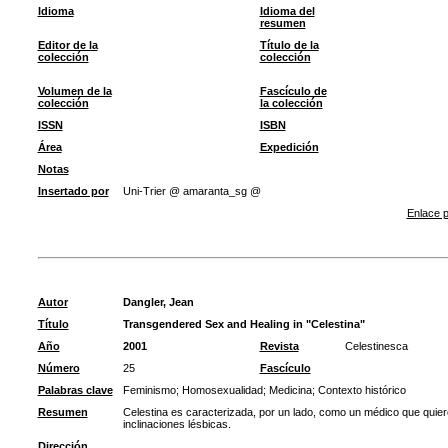
Idioma
Idioma del
resumen
Editor de la
Título de la
colección
colección
Volumen de la
Fascículo de
colección
la colección
ISSN
ISBN
Área
Expedición
Notas
Insertado por
Uni-Trier @ amaranta_sg @
Enlace p
Autor
Dangler, Jean
Título
Transgendered Sex and Healing in "Celestina"
Año
2001
Revista
Celestinesca
Número
25
Fascículo
Palabras clave
Feminismo
;
Homosexualidad
;
Medicina
;
Contexto histórico
Resumen
Celestina es caracterizada, por un lado, como un médico que quie
inclinaciones lésbicas.
Dirección