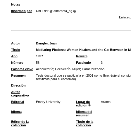
Notas
Insertado por
Uni-Trier @ amaranta_sg @
Enlace p
Autor
Dangler, Jean
Título
Mediating Fictions: Women Healers and the Go-Between in Me
Año
1997
Revista
Número
58
Fascículo
3
Palabras clave
Acahuetería
;
Hechicería
;
Mujer
;
Caracterización
Resumen
Tesis doctoral que se publicaría en 2001 como libro, éste sí consi
remitimos para el contenido).
Dirección
Autor
corporativo
Editorial
Emory University
Lugar de
Atlanta
edición
Idioma
Idioma del
resumen
Editor de la
Título de la
colección
colección