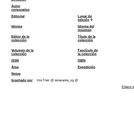
Autor
corporativo
Editorial
Lugar de
edición
Idioma
Idioma del
resumen
Editor de la
Título de la
colección
colección
Volumen de la
Fascículo de
colección
la colección
ISSN
ISBN
Área
Expedición
Notas
Insertado por
Uni-Trier @ amaranta_sg @
Enlace p