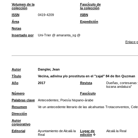
Volumen de la
Fascículo de
colección
la colección
ISSN
0419-4209
ISBN
Área
Expedición
Notas
Insertado por
Uni-Trier @ amaranta_sg @
Enlace p
Autor
Dangler, Jean
Título
Vecina, adivina y/o prostituta en el "zajal" 84 de Ibn Quzman
Año
2017
Revista
Dueñas, cortesanas y
lozana andaluza"
Número
Fascículo
Palabras clave
Antecedentes
;
Poesía hispano-árabe
Resumen
Ve un antecedente literario de las alcahuetas Trotaconventos, Cele
Dirección
Autor
corporativo
Editorial
Ayuntamiento de Alcalá la
Lugar de
Alcalá la Real
Real
edición