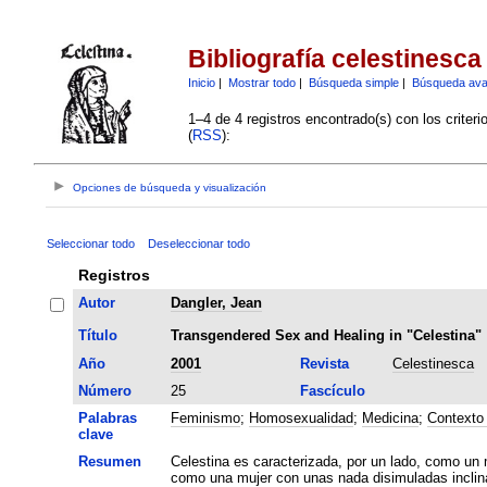
Bibliografía celestinesca
Inicio
|
Mostrar todo
|
Búsqueda simple
|
Búsqueda av
1–4 de 4 registros encontrado(s) con los criter
(
RSS
):
Opciones de búsqueda y visualización
Seleccionar todo
Deseleccionar todo
Registros
Autor
Dangler, Jean
Título
Transgendered Sex and Healing in "Celestina"
Año
2001
Revista
Celestinesca
Número
25
Fascículo
Palabras
Feminismo
;
Homosexualidad
;
Medicina
;
Contexto 
clave
Resumen
Celestina es caracterizada, por un lado, como un 
como una mujer con unas nada disimuladas inclin