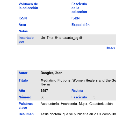
Volumen de
Fascículo
la colección
de la
colección
ISSN
ISBN
Área
Expedición
Notas
Insertado
Uni-Trier @ amaranta_sg @
por
Enlace 
Autor
Dangler, Jean
Título
Mediating Fictions: Women Healers and the G
Iberia
Año
1997
Revista
Número
58
Fascículo
3
Palabras
Acahuetería
;
Hechicería
;
Mujer
;
Caracterización
clave
Resumen
Tesis doctoral que se publicaría en 2001 como libr