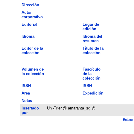
Dirección
Autor
corporativo
Editorial
Lugar de
edición
Idioma
Idioma del
resumen
Editor de la
Título de la
colección
colección
Volumen de
Fascículo
la colección
de la
colección
ISSN
ISBN
Área
Expedición
Notas
Insertado
Uni-Trier @ amaranta_sg @
por
Enlace 