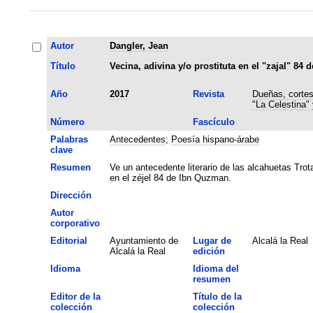
Autor
Dangler, Jean
Título
Vecina, adivina y/o prostituta en el "zajal" 84
Año
2017
Revista
Dueñas, cortes
"La Celestina"
Número
Fascículo
Palabras
Antecedentes
;
Poesía hispano-árabe
clave
Resumen
Ve un antecedente literario de las alcahuetas Tro
en el zéjel 84 de Ibn Quzman.
Dirección
Autor
corporativo
Editorial
Ayuntamiento de
Lugar de
Alcalá la Real
Alcalá la Real
edición
Idioma
Idioma del
resumen
Editor de la
Título de la
colección
colección