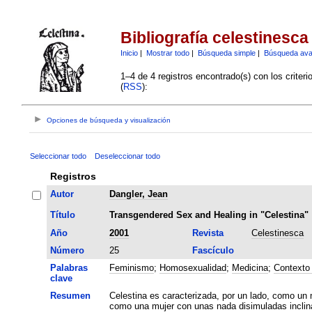
Bibliografía celestinesca
Inicio
|
Mostrar todo
|
Búsqueda simple
|
Búsqueda av
1–4 de 4 registros encontrado(s) con los criter
(
RSS
):
Opciones de búsqueda y visualización
Seleccionar todo
Deseleccionar todo
Registros
Autor
Dangler, Jean
Título
Transgendered Sex and Healing in "Celestina"
Año
2001
Revista
Celestinesca
Número
25
Fascículo
Palabras
Feminismo
;
Homosexualidad
;
Medicina
;
Contexto 
clave
Resumen
Celestina es caracterizada, por un lado, como un 
como una mujer con unas nada disimuladas inclin