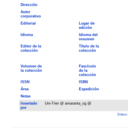
Dirección
Autor
corporativo
Editorial
Lugar de
edición
Idioma
Idioma del
resumen
Editor de la
Título de la
colección
colección
Volumen de
Fascículo
la colección
de la
colección
ISSN
ISBN
Área
Expedición
Notas
Insertado
Uni-Trier @ amaranta_sg @
por
Enlace 