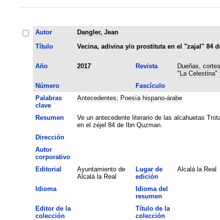
Autor
Dangler, Jean
Título
Vecina, adivina y/o prostituta en el "zajal" 84
Año
2017
Revista
Dueñas, cortes
"La Celestina"
Número
Fascículo
Palabras
Antecedentes
;
Poesía hispano-árabe
clave
Resumen
Ve un antecedente literario de las alcahuetas Tro
en el zéjel 84 de Ibn Quzman.
Dirección
Autor
corporativo
Editorial
Ayuntamiento de
Lugar de
Alcalá la Real
Alcalá la Real
edición
Idioma
Idioma del
resumen
Editor de la
Título de la
colección
colección