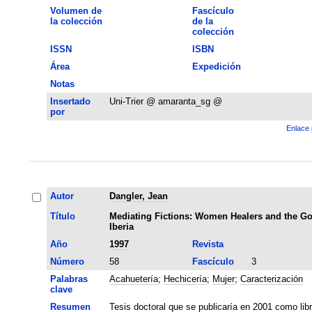
Volumen de
Fascículo
la colección
de la
colección
ISSN
ISBN
Área
Expedición
Notas
Insertado
Uni-Trier @ amaranta_sg @
por
Enlace 
Autor
Dangler, Jean
Título
Mediating Fictions: Women Healers and the G
Iberia
Año
1997
Revista
Número
58
Fascículo
3
Palabras
Acahuetería
;
Hechicería
;
Mujer
;
Caracterización
clave
Resumen
Tesis doctoral que se publicaría en 2001 como libr