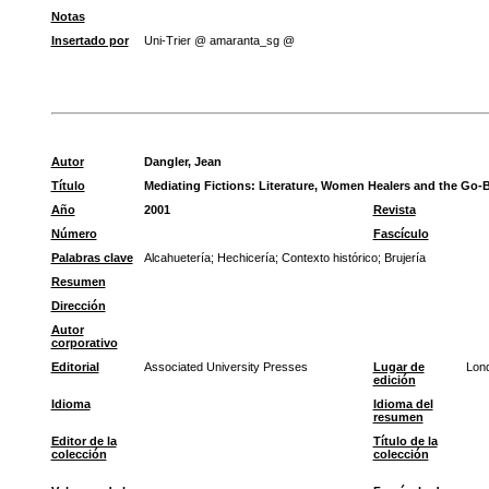
Notas
Insertado por
Uni-Trier @ amaranta_sg @
Autor
Dangler, Jean
Título
Mediating Fictions: Literature, Women Healers and the Go-B
Año
2001
Revista
Número
Fascículo
Palabras clave
Alcahuetería
;
Hechicería
;
Contexto histórico
;
Brujería
Resumen
Dirección
Autor
corporativo
Editorial
Associated University Presses
Lugar de
Lon
edición
Idioma
Idioma del
resumen
Editor de la
Título de la
colección
colección