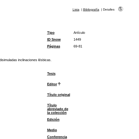
Lista
|
Bibliografía
|
Detalles
Tipo
Artículo
ID Snow
1449
Páginas
69-81
isimuladas inclinaciones lésbicas.
Tesis
Editor
Título original
Título
abreviado de
la colección
Edición
Medio
Conferencia