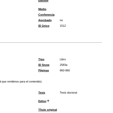
Edición
Medio
Conferencia
Aprobado
no
ID único
1512
Tipo
Libro
ID Snow
2583a
Páginas
860-860
l que remitimos para el contenido).
Tesis
Tesis doctoral
Editor
Título original