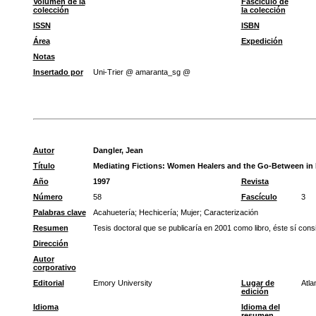
Volumen de la
Fascículo de
colección
la colección
ISSN
ISBN
Área
Expedición
Notas
Insertado por
Uni-Trier @ amaranta_sg @
Autor
Dangler, Jean
Título
Mediating Fictions: Women Healers and the Go-Between in M
Año
1997
Revista
Número
58
Fascículo
3
Palabras clave
Acahuetería
;
Hechicería
;
Mujer
;
Caracterización
Resumen
Tesis doctoral que se publicaría en 2001 como libro, éste sí cons
Dirección
Autor
corporativo
Editorial
Emory University
Lugar de
Atla
edición
Idioma
Idioma del
resumen