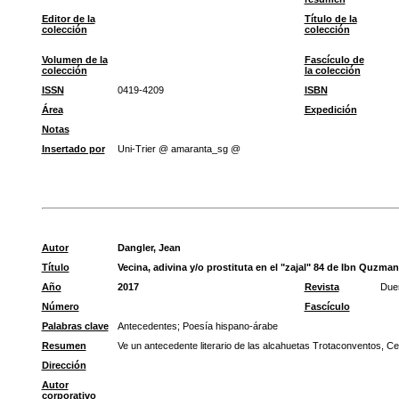
Editor de la
Título de la
colección
colección
Volumen de la
Fascículo de
colección
la colección
ISSN
0419-4209
ISBN
Área
Expedición
Notas
Insertado por
Uni-Trier @ amaranta_sg @
Autor
Dangler, Jean
Título
Vecina, adivina y/o prostituta en el "zajal" 84 de Ibn Quzman
Año
2017
Revista
Dueñ
Número
Fascículo
Palabras clave
Antecedentes
;
Poesía hispano-árabe
Resumen
Ve un antecedente literario de las alcahuetas Trotaconventos, Ce
Dirección
Autor
corporativo