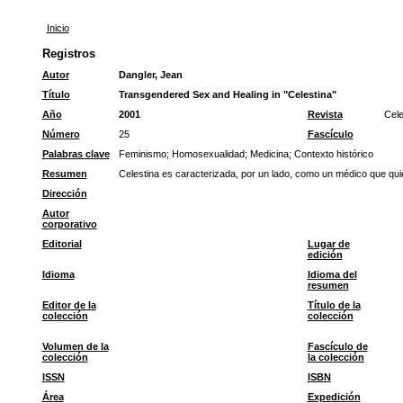
Inicio
Registros
Autor
Dangler, Jean
Título
Transgendered Sex and Healing in "Celestina"
Año
2001
Revista
Cele
Número
25
Fascículo
Palabras clave
Feminismo
;
Homosexualidad
;
Medicina
;
Contexto histórico
Resumen
Celestina es caracterizada, por un lado, como un médico que qui
Dirección
Autor
corporativo
Editorial
Lugar de
edición
Idioma
Idioma del
resumen
Editor de la
Título de la
colección
colección
Volumen de la
Fascículo de
colección
la colección
ISSN
ISBN
Área
Expedición