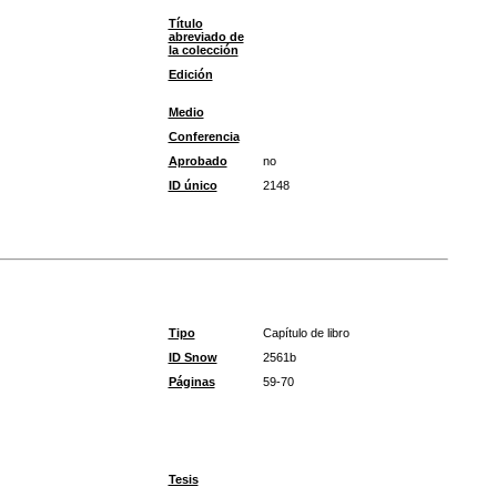
Título
abreviado de
la colección
Edición
Medio
Conferencia
Aprobado
no
ID único
2148
Tipo
Capítulo de libro
ID Snow
2561b
Páginas
59-70
Tesis