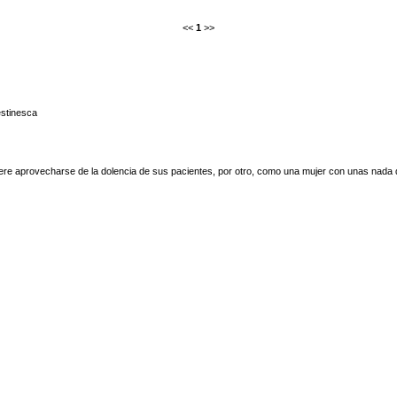
<<
1
>>
stinesca
ere aprovecharse de la dolencia de sus pacientes, por otro, como una mujer con unas nada d