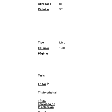
Aprobado
no
ID único
981
Tipo
Libro
ID Snow
1231
Páginas
Tesis
Editor
Título original
Título
abreviado de
la colección