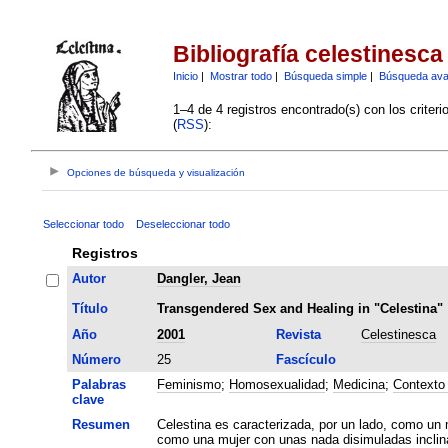
Bibliografía celestinesca
Inicio
|
Mostrar todo
|
Búsqueda simple
|
Búsqueda av
1–4 de 4 registros encontrado(s) con los criter
(
RSS
):
Opciones de búsqueda y visualización
Seleccionar todo
Deseleccionar todo
Registros
Autor
Dangler, Jean
Título
Transgendered Sex and Healing in "Celestina"
Año
2001
Revista
Celestinesca
Número
25
Fascículo
Palabras
Feminismo
;
Homosexualidad
;
Medicina
;
Contexto 
clave
Resumen
Celestina es caracterizada, por un lado, como un 
como una mujer con unas nada disimuladas inclin