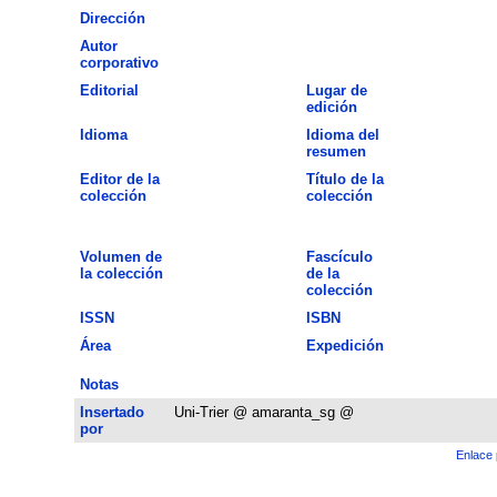
Dirección
Autor
corporativo
Editorial
Lugar de
edición
Idioma
Idioma del
resumen
Editor de la
Título de la
colección
colección
Volumen de
Fascículo
la colección
de la
colección
ISSN
ISBN
Área
Expedición
Notas
Insertado
Uni-Trier @ amaranta_sg @
por
Enlace 