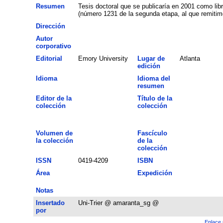
Resumen
Tesis doctoral que se publicaría en 2001 como libr
(número 1231 de la segunda etapa, al que remitimo
Dirección
Autor
corporativo
Editorial
Emory University
Lugar de
Atlanta
edición
Idioma
Idioma del
resumen
Editor de la
Título de la
colección
colección
Volumen de
Fascículo
la colección
de la
colección
ISSN
0419-4209
ISBN
Área
Expedición
Notas
Insertado
Uni-Trier @ amaranta_sg @
por
Enlace 