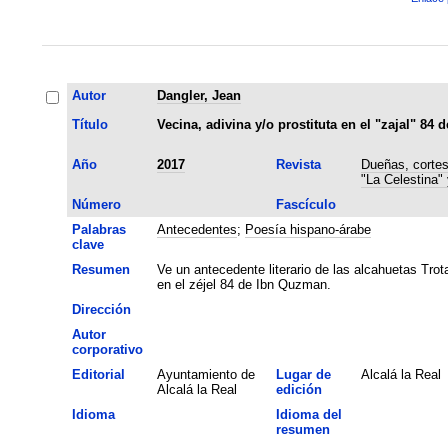
Autor
Dangler, Jean
Título
Vecina, adivina y/o prostituta en el "zajal" 84
Año
2017
Revista
Dueñas, cortes
"La Celestina"
Número
Fascículo
Palabras
Antecedentes
;
Poesía hispano-árabe
clave
Resumen
Ve un antecedente literario de las alcahuetas Tro
en el zéjel 84 de Ibn Quzman.
Dirección
Autor
corporativo
Editorial
Ayuntamiento de
Lugar de
Alcalá la Real
Alcalá la Real
edición
Idioma
Idioma del
resumen