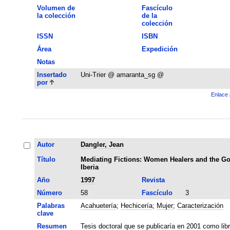
Volumen de
Fascículo
la colección
de la
colección
ISSN
ISBN
Área
Expedición
Notas
Insertado
Uni-Trier @ amaranta_sg @
por
Enlace 
Autor
Dangler, Jean
Título
Mediating Fictions: Women Healers and the G
Iberia
Año
1997
Revista
Número
58
Fascículo
3
Palabras
Acahuetería
;
Hechicería
;
Mujer
;
Caracterización
clave
Resumen
Tesis doctoral que se publicaría en 2001 como libr