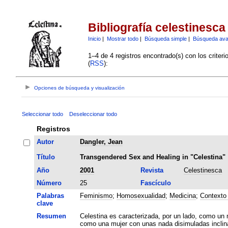
Bibliografía celestinesca
Inicio
|
Mostrar todo
|
Búsqueda simple
|
Búsqueda av
1–4 de 4 registros encontrado(s) con los criter
(
RSS
):
Opciones de búsqueda y visualización
Seleccionar todo
Deseleccionar todo
Registros
Autor
Dangler, Jean
Título
Transgendered Sex and Healing in "Celestina"
Año
2001
Revista
Celestinesca
Número
25
Fascículo
Palabras
Feminismo
;
Homosexualidad
;
Medicina
;
Contexto 
clave
Resumen
Celestina es caracterizada, por un lado, como un 
como una mujer con unas nada disimuladas inclin