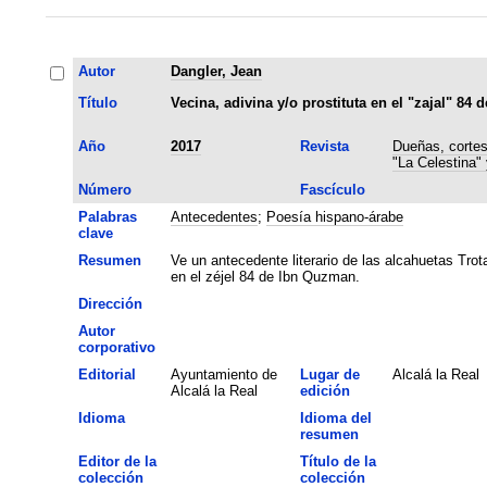
Autor
Dangler, Jean
Título
Vecina, adivina y/o prostituta en el "zajal" 84
Año
2017
Revista
Dueñas, cortes
"La Celestina"
Número
Fascículo
Palabras
Antecedentes
;
Poesía hispano-árabe
clave
Resumen
Ve un antecedente literario de las alcahuetas Tro
en el zéjel 84 de Ibn Quzman.
Dirección
Autor
corporativo
Editorial
Ayuntamiento de
Lugar de
Alcalá la Real
Alcalá la Real
edición
Idioma
Idioma del
resumen
Editor de la
Título de la
colección
colección