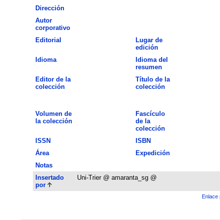
Dirección
Autor
corporativo
Editorial
Lugar de
edición
Idioma
Idioma del
resumen
Editor de la
Título de la
colección
colección
Volumen de
Fascículo
la colección
de la
colección
ISSN
ISBN
Área
Expedición
Notas
Insertado
Uni-Trier @ amaranta_sg @
por
Enlace 