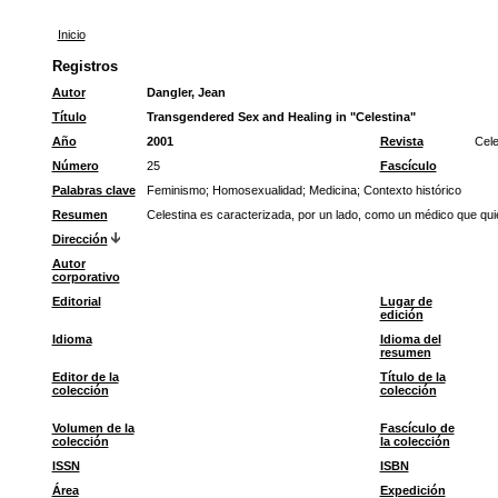
Inicio
Registros
Autor
Dangler, Jean
Título
Transgendered Sex and Healing in "Celestina"
Año
2001
Revista
Cele
Número
25
Fascículo
Palabras clave
Feminismo
;
Homosexualidad
;
Medicina
;
Contexto histórico
Resumen
Celestina es caracterizada, por un lado, como un médico que qui
Dirección
Autor
corporativo
Editorial
Lugar de
edición
Idioma
Idioma del
resumen
Editor de la
Título de la
colección
colección
Volumen de la
Fascículo de
colección
la colección
ISSN
ISBN
Área
Expedición