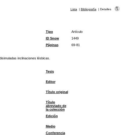
Lista
|
Bibliografía
|
Detalles
Tipo
Artículo
ID Snow
1449
Páginas
69-81
isimuladas inclinaciones lésbicas.
Tesis
Editor
Título original
Título
abreviado de
la colección
Edición
Medio
Conferencia