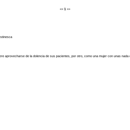
<<
1
>>
stinesca
ere aprovecharse de la dolencia de sus pacientes, por otro, como una mujer con unas nada d