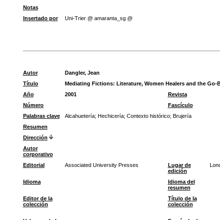
Notas
Insertado por
Uni-Trier @ amaranta_sg @
Autor
Dangler, Jean
Título
Mediating Fictions: Literature, Women Healers and the Go-B
Año
2001
Revista
Número
Fascículo
Palabras clave
Alcahuetería
;
Hechicería
;
Contexto histórico
;
Brujería
Resumen
Dirección
Autor
corporativo
Editorial
Associated University Presses
Lugar de
Lon
edición
Idioma
Idioma del
resumen
Editor de la
Título de la
colección
colección