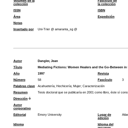
Volumen de la
Fascículo de
colección
la colección
ISSN
ISBN
Área
Expedición
Notas
Insertado por
Uni-Trier @ amaranta_sg @
Autor
Dangler, Jean
Título
Mediating Fictions: Women Healers and the Go-Between in M
Año
1997
Revista
Número
58
Fascículo
3
Palabras clave
Acahuetería
;
Hechicería
;
Mujer
;
Caracterización
Resumen
Tesis doctoral que se publicaría en 2001 como libro, éste sí cons
Dirección
Autor
corporativo
Editorial
Emory University
Lugar de
Atla
edición
Idioma
Idioma del
resumen