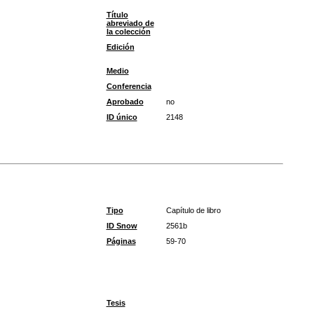
Título
abreviado de
la colección
Edición
Medio
Conferencia
Aprobado
no
ID único
2148
Tipo
Capítulo de libro
ID Snow
2561b
Páginas
59-70
Tesis