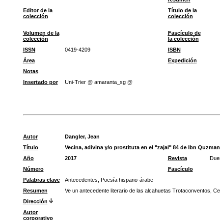
Editor de la
Título de la
colección
colección
Volumen de la
Fascículo de
colección
la colección
ISSN
0419-4209
ISBN
Área
Expedición
Notas
Insertado por
Uni-Trier @ amaranta_sg @
Autor
Dangler, Jean
Título
Vecina, adivina y/o prostituta en el "zajal" 84 de Ibn Quzman
Año
2017
Revista
Dueñ
Número
Fascículo
Palabras clave
Antecedentes
;
Poesía hispano-árabe
Resumen
Ve un antecedente literario de las alcahuetas Trotaconventos, Ce
Dirección
Autor
corporativo