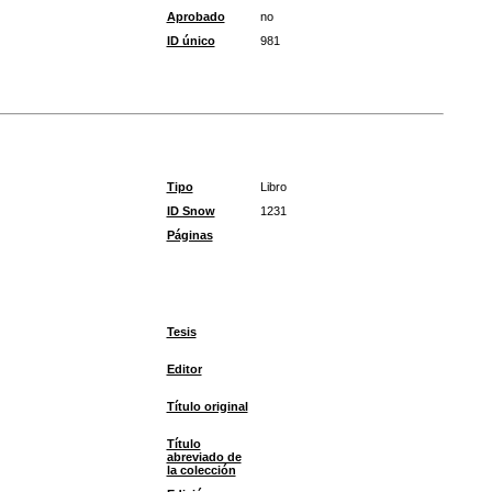
Aprobado
no
ID único
981
Tipo
Libro
ID Snow
1231
Páginas
Tesis
Editor
Título original
Título
abreviado de
la colección