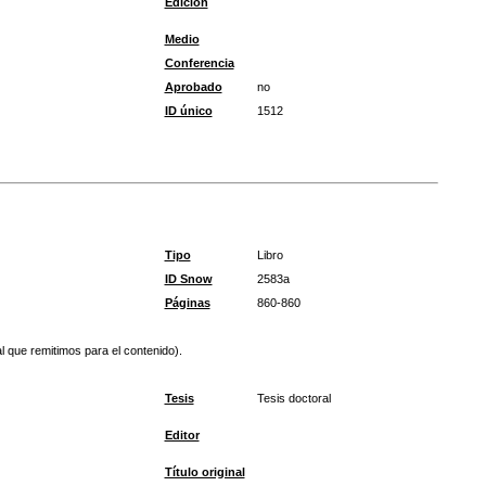
Edición
Medio
Conferencia
Aprobado
no
ID único
1512
Tipo
Libro
ID Snow
2583a
Páginas
860-860
l que remitimos para el contenido).
Tesis
Tesis doctoral
Editor
Título original