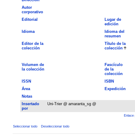
Autor
corporativo
Editorial
Lugar de
edición
Idioma
Idioma del
resumen
Editor de la
Título de la
colección
colección
Volumen de
Fascículo
la colección
de la
colección
ISSN
ISBN
Área
Expedición
Notas
Insertado
Uni-Trier @ amaranta_sg @
por
Enlace 
Seleccionar todo
Deseleccionar todo