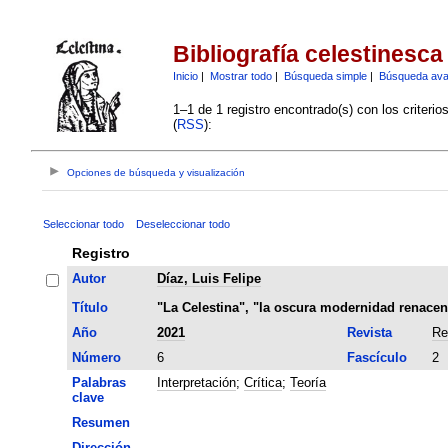
Bibliografía celestinesca
Inicio
|
Mostrar todo
|
Búsqueda simple
|
Búsqueda av
1–1 de 1 registro encontrado(s) con los criteri
(
RSS
):
Opciones de búsqueda y visualización
Seleccionar todo
Deseleccionar todo
Registro
Autor
Díaz, Luis Felipe
Título
"La Celestina", "la oscura modernidad renacenti
Año
2021
Revista
Re
Número
6
Fascículo
2
Palabras
Interpretación
;
Crítica
;
Teoría
clave
Resumen
Dirección