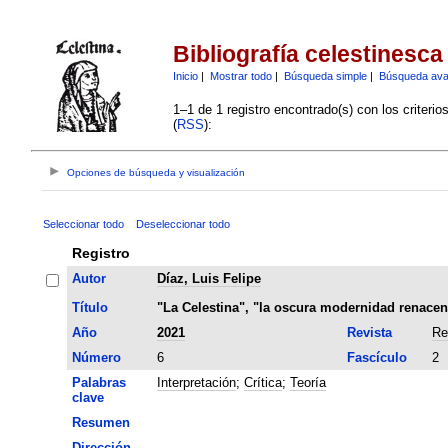
Bibliografía celestinesca
Inicio
|
Mostrar todo
|
Búsqueda simple
|
Búsqueda av
1–1 de 1 registro encontrado(s) con los criteri
(
RSS
):
Opciones de búsqueda y visualización
Seleccionar todo
Deseleccionar todo
Registro
Autor
Díaz, Luis Felipe
Título
"La Celestina", "la oscura modernidad renacenti
Año
2021
Revista
Re
Número
6
Fascículo
2
Palabras
Interpretación
;
Crítica
;
Teoría
clave
Resumen
Dirección