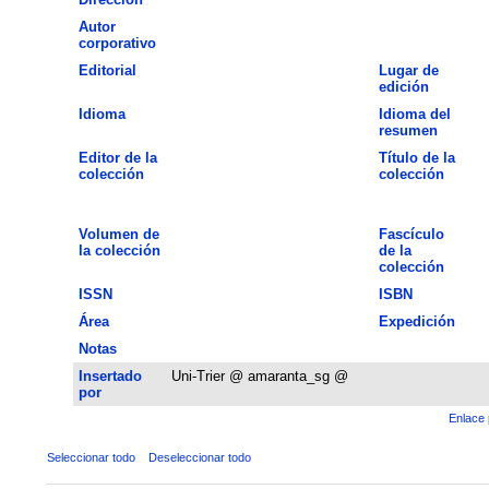
Autor
corporativo
Editorial
Lugar de
edición
Idioma
Idioma del
resumen
Editor de la
Título de la
colección
colección
Volumen de
Fascículo
la colección
de la
colección
ISSN
ISBN
Área
Expedición
Notas
Insertado
Uni-Trier @ amaranta_sg @
por
Enlace 
Seleccionar todo
Deseleccionar todo