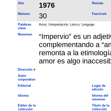
Año
1976
Revista
Número
30
Fascículo
Palabras
Amor
;
Interpretación
;
Léxico
;
Lenguaje
clave
Resumen
“Impervio” es un adjet
complementando a “amo
remonta a la etimología
amor es algo inaccesib
Dirección
Autor
corporativo
Editorial
Lugar de
edición
Idioma
Idioma del
resumen
Editor de la
Título de la
colección
colección