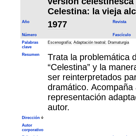
versión celestinesca
Celestina: la vieja a
Año
1977
Revista
Número
Fascículo
Palabras
Escenografía
;
Adaptación teatral
;
Dramaturgia
clave
Resumen
Trata la problemática 
“Celestina” y la mane
ser reinterpretados pa
dramático. Acompaña al
representación adaptada
autor.
Dirección
Autor
corporativo