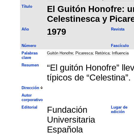
Título
El Guitón Honofre: u
Celestinesca y Picar
Año
1979
Revista
Número
Fascículo
Palabras
Guitón Honofre
;
Picaresca
;
Retórica
;
Influencia
clave
Resumen
“El guitón Honofre” lle
típicos de “Celestina”.
Dirección
Autor
corporativo
Editorial
Fundación
Lugar de
edición
Universitaria
Española