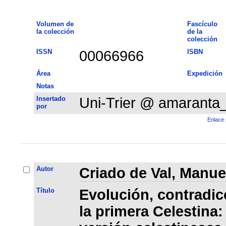
Volumen de
Fascículo
la colección
de la
colección
ISSN
00066966
ISBN
Área
Expedición
Notas
Insertado
Uni-Trier @ amaranta
por
Enlace 
Autor
Criado de Val, Manue
Título
Evolución, contradic
la primera Celestina: