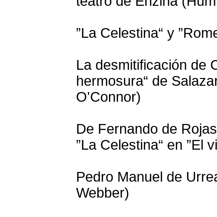
teatro de Enzina (Hum
”La Celestina“ y ”Romeo
La desmitificación de 
hermosura“ de Salazar
O'Connor)
De Fernando de Rojas 
”La Celestina“ en ”El v
Pedro Manuel de Urrea
Webber)