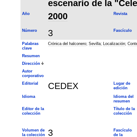
escenario de la "Cele
Año
2000
Revista
Número
3
Fascículo
Palabras
Crónica del halconero
;
Sevilla
;
Localización
;
Conte
clave
Resumen
Dirección
Autor
corporativo
Editorial
CEDEX
Lugar de
edición
Idioma
Idioma del
resumen
Editor de la
Título de la
colección
colección
Volumen de
3
Fascículo
la colección
de la