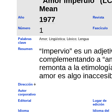
"Amor imperuio" (LC, 
Mean
Año
1977
Revista
Número
1
Fascículo
Palabras
Amor
;
Lingüística
;
Léxico
;
Lengua
clave
Resumen
“Impervio” es un adjet
complementando a “amo
remonta a la etimología
amor es algo inaccesib
Dirección
Autor
corporativo
Editorial
Lugar de
edición
Idioma
Idioma del