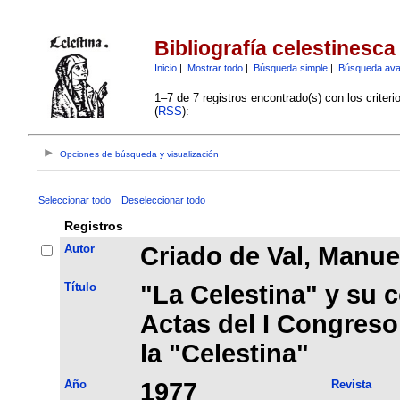
Bibliografía celestinesca
Inicio
|
Mostrar todo
|
Búsqueda simple
|
Búsqueda av
1–7 de 7 registros encontrado(s) con los criter
(
RSS
):
Opciones de búsqueda y visualización
Seleccionar todo
Deseleccionar todo
Registros
Autor
Criado de Val, Manue
Título
"La Celestina" y su c
Actas del I Congreso
la "Celestina"
Año
1977
Revista