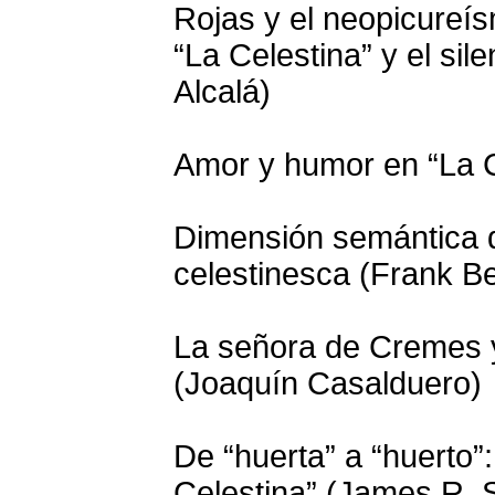
Rojas y el neopicureís
“La Celestina” y el sil
Alcalá)
Amor y humor en “La C
Dimensión semántica d
celestinesca (Frank Be
La señora de Cremes y
(Joaquín Casalduero)
De “huerta” a “huerto”:
Celestina” (James R.