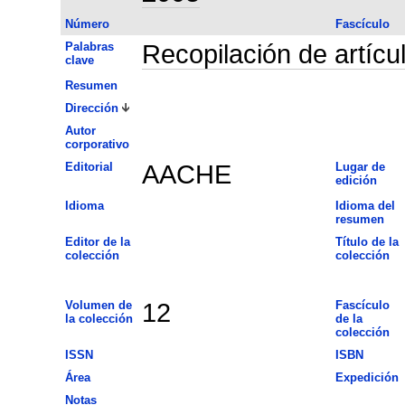
Número
Fascículo
Palabras
Recopilación de artícu
clave
Resumen
Dirección
Autor
corporativo
Editorial
AACHE
Lugar de
edición
Idioma
Idioma del
resumen
Editor de la
Título de la
colección
colección
Volumen de
12
Fascículo
la colección
de la
colección
ISSN
ISBN
Área
Expedición
Notas