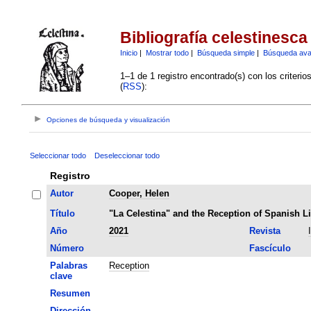
Bibliografía celestinesca
Inicio
|
Mostrar todo
|
Búsqueda simple
|
Búsqueda av
1–1 de 1 registro encontrado(s) con los criteri
(
RSS
):
Opciones de búsqueda y visualización
Seleccionar todo
Deseleccionar todo
Registro
Autor
Cooper, Helen
Título
"La Celestina" and the Reception of Spanish Li
Año
2021
Revista
Número
Fascículo
Palabras
Reception
clave
Resumen
Dirección