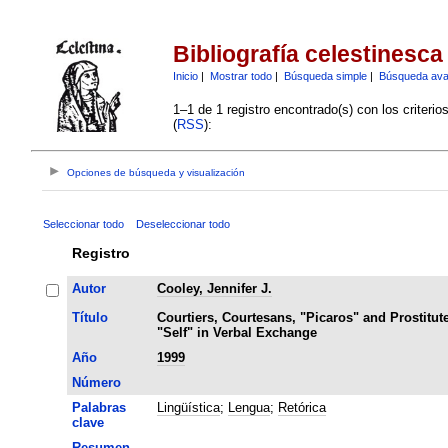
Bibliografía celestinesca
Inicio
|
Mostrar todo
|
Búsqueda simple
|
Búsqueda av
1–1 de 1 registro encontrado(s) con los criteri
(
RSS
):
Opciones de búsqueda y visualización
Seleccionar todo
Deseleccionar todo
Registro
Autor
Cooley, Jennifer J.
Título
Courtiers, Courtesans, "Picaros" and Prostitute
"Self" in Verbal Exchange
Año
1999
Número
Palabras
Lingüística
;
Lengua
;
Retórica
clave
Resumen