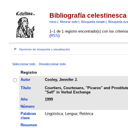
Bibliografía celestinesca
Inicio
|
Mostrar todo
|
Búsqueda simple
|
Búsqueda av
1–1 de 1 registro encontrado(s) con los criteri
(
RSS
):
Opciones de búsqueda y visualización
Seleccionar todo
Deseleccionar todo
Registro
Autor
Cooley, Jennifer J.
Título
Courtiers, Courtesans, "Picaros" and Prostitute
"Self" in Verbal Exchange
Año
1999
Número
Palabras
Lingüística
;
Lengua
;
Retórica
clave
Resumen