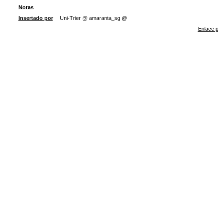
Notas
Insertado por
Uni-Trier @ amaranta_sg @
Enlace p