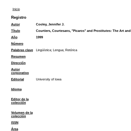
Inicio
Registro
Autor
Cooley, Jennifer J.
Título
Courtiers, Courtesans, "Picaros" and Prostitutes: The Art and 
Año
1999
Número
Palabras clave
Lingüística
;
Lengua
;
Retórica
Resumen
Dirección
Autor
corporativo
Editorial
University of Iowa
Idioma
Editor de la
colección
Volumen de la
colección
ISSN
Área