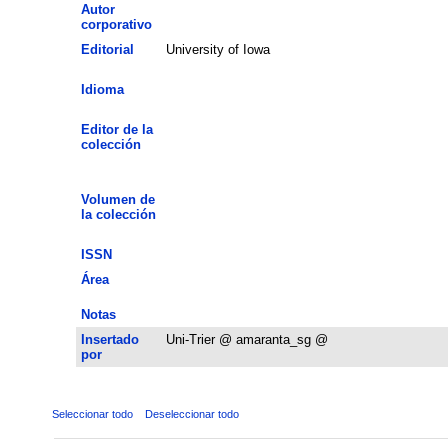
Autor
corporativo
Editorial
University of Iowa
Idioma
Editor de la
colección
Volumen de
la colección
ISSN
Área
Notas
Insertado
Uni-Trier @ amaranta_sg @
por
Seleccionar todo
Deseleccionar todo