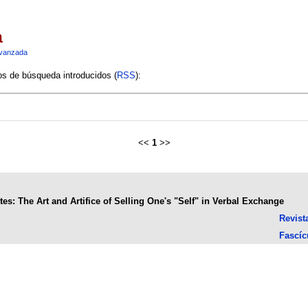
a
vanzada
ios de búsqueda introducidos (
RSS
):
<<
1
>>
tes: The Art and Artifice of Selling One's "Self" in Verbal Exchange
Revist
Fascíc