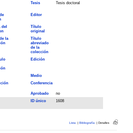
Tesis
Tesis doctoral
de
Editor
n
 del
Título
en
original
de la
Título
ión
abreviado
de la
colección
ulo
Edición
ión
Medio
ción
Conferencia
Aprobado
no
ID único
1608
Lista
|
Bibliografía
|
Detalles