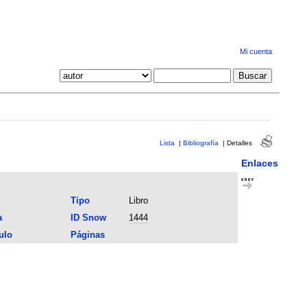
Mi cuenta
Lista
|
Bibliografía
|
Detalles
Enlaces
Tipo
Libro
a
ID Snow
1444
ulo
Páginas