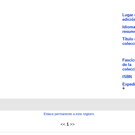
Lugar 
edició
Idioma
resum
Título 
colecc
Fascíc
de la
colecc
ISBN
Expedi
Enlace permanente a este registro
<<
1
>>