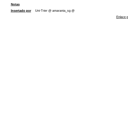
Notas
Insertado por
Uni-Trier @ amaranta_sg @
Enlace p