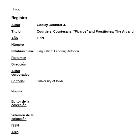
Inicio
Registro
Autor
Cooley, Jennifer J.
Título
Courtiers, Courtesans, "Picaros" and Prostitutes: The Art and 
Año
1999
Número
Palabras clave
Lingüística
;
Lengua
;
Retórica
Resumen
Dirección
Autor
corporativo
Editorial
University of Iowa
Idioma
Editor de la
colección
Volumen de la
colección
ISSN
Área